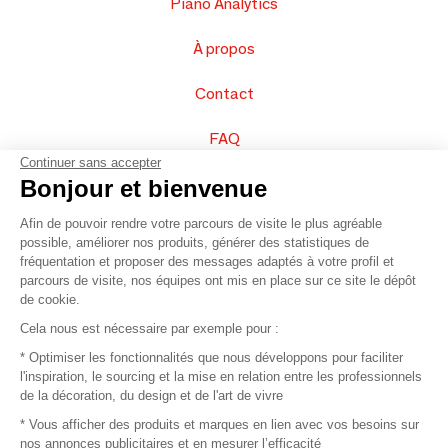
Piano Analytics
À propos
Contact
FAQ
Continuer sans accepter
Vendez vos produits
Bonjour et bienvenue
Afin de pouvoir rendre votre parcours de visite le plus agréable
Plan du site
possible, améliorer nos produits, générer des statistiques de
fréquentation et proposer des messages adaptés à votre profil et
parcours de visite, nos équipes ont mis en place sur ce site le dépôt
de cookie.
© 2016 –
Organisation SAFI
Cela nous est nécessaire par exemple pour :
* Optimiser les fonctionnalités que nous développons pour faciliter
Recrutement
l'inspiration, le sourcing et la mise en relation entre les professionnels
de la décoration, du design et de l'art de vivre
Presse
* Vous afficher des produits et marques en lien avec vos besoins sur
nos annonces publicitaires et en mesurer l’efficacité