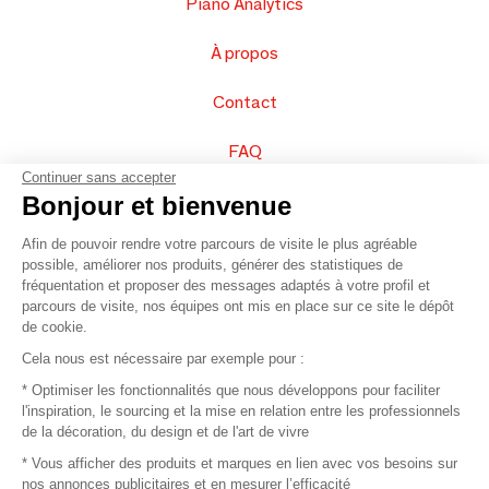
Piano Analytics
À propos
Contact
FAQ
Continuer sans accepter
Vendez vos produits
Bonjour et bienvenue
Afin de pouvoir rendre votre parcours de visite le plus agréable
Plan du site
possible, améliorer nos produits, générer des statistiques de
fréquentation et proposer des messages adaptés à votre profil et
parcours de visite, nos équipes ont mis en place sur ce site le dépôt
de cookie.
© 2016 –
Organisation SAFI
Cela nous est nécessaire par exemple pour :
* Optimiser les fonctionnalités que nous développons pour faciliter
Recrutement
l'inspiration, le sourcing et la mise en relation entre les professionnels
de la décoration, du design et de l'art de vivre
Presse
* Vous afficher des produits et marques en lien avec vos besoins sur
nos annonces publicitaires et en mesurer l’efficacité