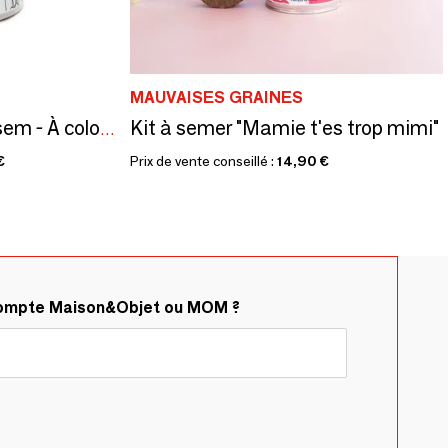
MAUVAISES GRAINES
Kit à semer "Mamie t'es trop mimi"
Kit à semer "Super atsem - À colorier" Fabriqué en France
€
Prix de vente conseillé :
14,90 €
compte Maison&Objet ou MOM ?