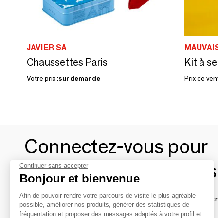
JAVIER SA
MAUVAI
Chaussettes Paris
Kit à s
Votre prix :
sur demande
Prix de ven
Connectez-vous pour
contacter les marques
Continuer sans accepter
Bonjour et bienvenue
Afin de pouvoir rendre votre parcours de visite le plus agréable
Afin de profiter au mieux de l'expérience MOM et de rentr
possible, améliorer nos produits, générer des statistiques de
avec vos marques préférées, créez-vous un compte.
fréquentation et proposer des messages adaptés à votre profil et