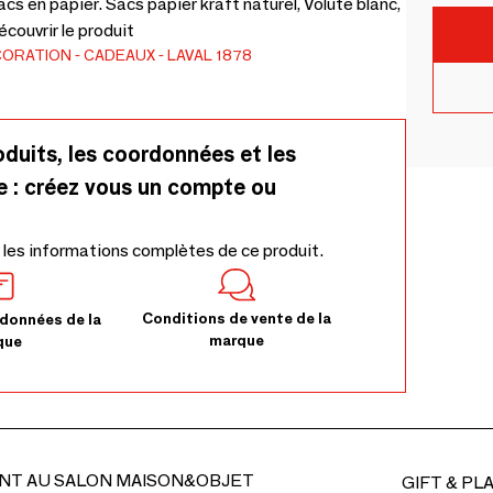
cs en papier. Sacs papier kraft naturel, Volute blanc,
écouvrir le produit
CORATION
CADEAUX
LAVAL 1878
oduits, les coordonnées et les
e : créez vous un compte ou
 les informations complètes de ce produit.
Conditions de vente de la
données de la
marque
que
NT AU SALON MAISON&OBJET
GIFT & PL