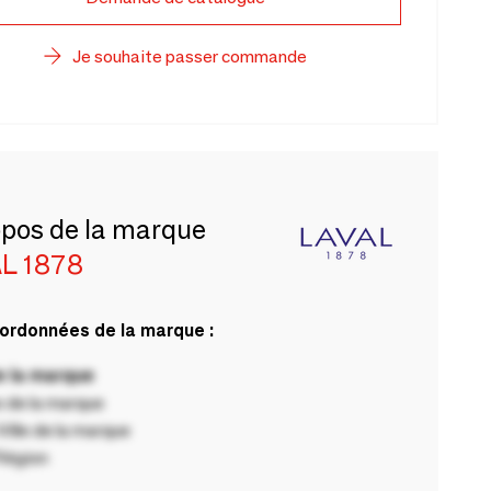
Je souhaite passer commande
opos de la marque
L 1878
ordonnées de la marque :
 la marque
 de la marque
ille de la marque
Région