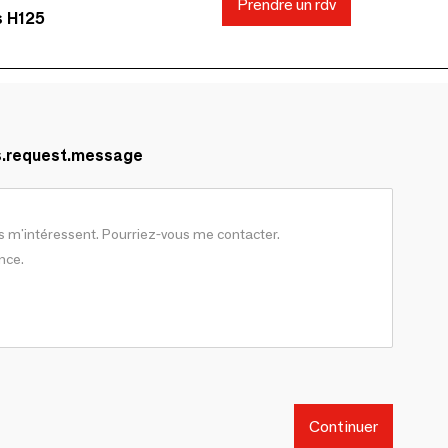
Prendre un rdv
s H125
s.request.message
Continuer