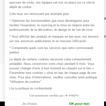
parcours de visite, nos équipes ont mis en place sur ce site le
dépôt de cookie.
Découvrir
Cela nous est nécessaire par exemple pour :
Les produits de milliers de fournisseurs à exp
* Optimiser les fonctionnalités que nous développons pour
faciliter l'inspiration, le sourcing et la mise en relation entre les
professionnels de la décoration, du design et de l'art de vivre
S'inspirer
Inspiration et sélections de produits tendan
* Vous afficher des produits et marques en lien avec vos besoins
sur nos annonces publicitaires et en mesurer l’efficacité
Contacter
* Comprendre quels sont les services que notre communauté
préfère
Prises de contact rapides et simplifiées
Le dépôt de certains cookies nécessite votre consentement
préalable. Nous conservons votre choix pendant 6 mois. Vous
pouvez changer d’avis à tout moment en cliquant sur le lien «
Paramétrer mes cookies » situé en bas de chaque page de nos
sites. Pour plus d’informations, veuillez consulter notre politique
"Utilisation de cookies".
Lire la politique de confidentialité
Consentements certifiés par
Je choisis
OK pour moi