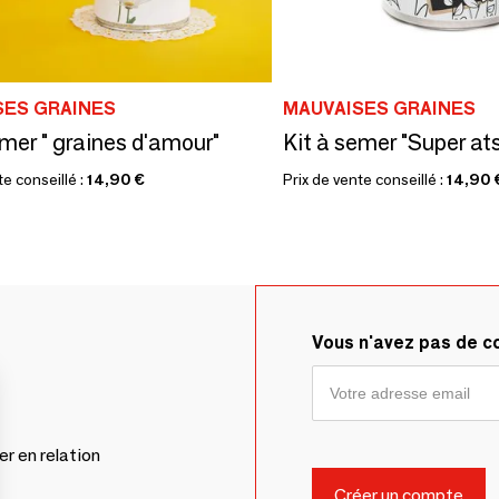
SES GRAINES
MAUVAISES GRAINES
emer " graines d'amour"
te conseillé :
14,90 €
Prix de vente conseillé :
14,90 
Vous n'avez pas de 
er en relation