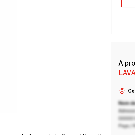
A pr
LAVA
Co
Nom de
Adresse
00000 V
Pays / 