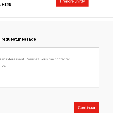
Prendre un rdv
s H125
s.request.message
Continuer