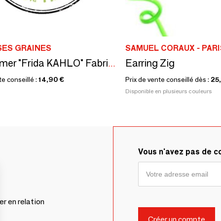
SES GRAINES
SAMUEL CORAUX - PARI
Earring Zig
Kit à semer "Frida KAHLO" Fabriqué en France, en collab avec Arts dans la peau
te conseillé :
14,90 €
Prix de vente conseillé dès :
25
Disponible en plusieurs couleurs
Vous n'avez pas de 
er en relation