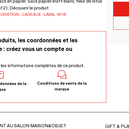
s en papier. Sacs papier kraft blanc, fleur de lotus
x12). Découvrir le produit
CORATION
CADEAUX
LAVAL 1878
oduits, les coordonnées et les
e : créez vous un compte ou
 les informations complètes de ce produit.
Conditions de vente de la
données de la
marque
que
NT AU SALON MAISON&OBJET
GIFT & PL