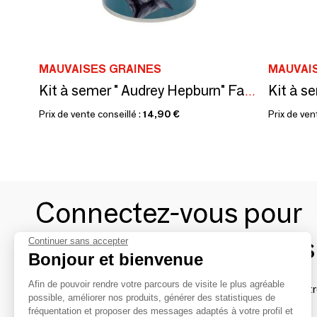
MAUVAISES GRAINES
MAUVAI
Kit à semer " Audrey Hepburn" Fabriqué en France, en collab avec Arts dans la Peau
Prix de vente conseillé :
14,90 €
Prix de ven
Connectez-vous pour
contacter les marques
Continuer sans accepter
Bonjour et bienvenue
Afin de pouvoir rendre votre parcours de visite le plus agréable
Afin de profiter au mieux de l'expérience MOM et de rentr
possible, améliorer nos produits, générer des statistiques de
avec vos marques préférées, créez-vous un compte.
fréquentation et proposer des messages adaptés à votre profil et