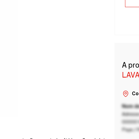
A pr
LAVA
Co
Nom de
Adresse
00000 V
Pays / 