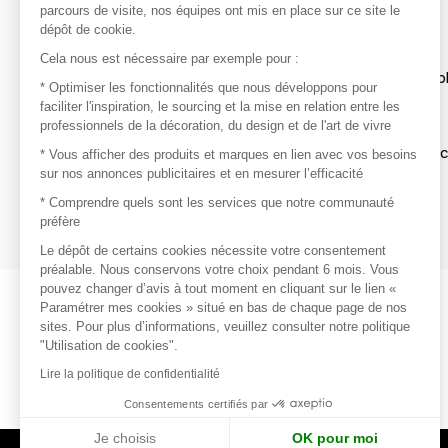
parcours de visite, nos équipes ont mis en place sur ce site le
dépôt de cookie.
Découvrir
Cela nous est nécessaire par exemple pour :
Les produits de milliers de fournisseurs à exp
* Optimiser les fonctionnalités que nous développons pour
faciliter l'inspiration, le sourcing et la mise en relation entre les
professionnels de la décoration, du design et de l'art de vivre
S'inspirer
Inspiration et sélections de produits tendan
* Vous afficher des produits et marques en lien avec vos besoins
sur nos annonces publicitaires et en mesurer l’efficacité
Contacter
* Comprendre quels sont les services que notre communauté
préfère
Prises de contact rapides et simplifiées
Le dépôt de certains cookies nécessite votre consentement
préalable. Nous conservons votre choix pendant 6 mois. Vous
pouvez changer d’avis à tout moment en cliquant sur le lien «
Paramétrer mes cookies » situé en bas de chaque page de nos
sites. Pour plus d’informations, veuillez consulter notre politique
"Utilisation de cookies".
Lire la politique de confidentialité
Consentements certifiés par
Je choisis
OK pour moi