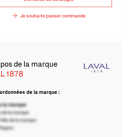
Je souhaite passer commande
opos de la marque
L 1878
ordonnées de la marque :
 la marque
 de la marque
ille de la marque
Région