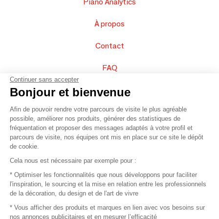
Piano Analytics
À propos
Contact
FAQ
Continuer sans accepter
Vendez vos produits
Bonjour et bienvenue
Afin de pouvoir rendre votre parcours de visite le plus agréable
Plan du site
possible, améliorer nos produits, générer des statistiques de
fréquentation et proposer des messages adaptés à votre profil et
parcours de visite, nos équipes ont mis en place sur ce site le dépôt
de cookie.
© 2016 –
Organisation SAFI
Cela nous est nécessaire par exemple pour :
* Optimiser les fonctionnalités que nous développons pour faciliter
Recrutement
l'inspiration, le sourcing et la mise en relation entre les professionnels
de la décoration, du design et de l'art de vivre
Presse
* Vous afficher des produits et marques en lien avec vos besoins sur
nos annonces publicitaires et en mesurer l’efficacité