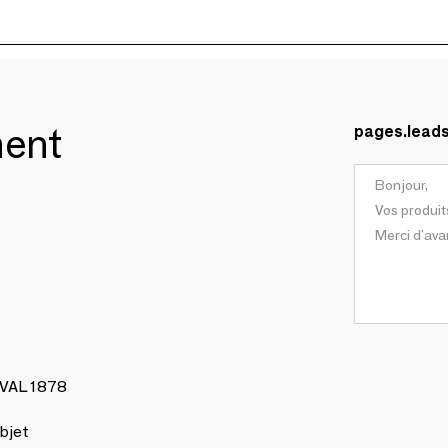
ment
pages.lead
AVAL 1878
bjet