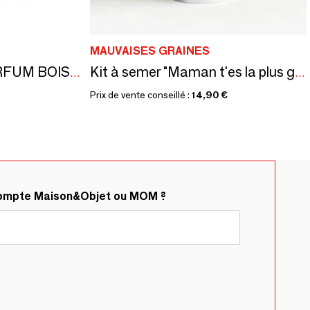
MAUVAISES GRAINES
SAVONS D’ALEP PARFUM BOISÉ - ÉCRINS DORÉS À L’OR CHAUD - JENJIS
Kit à semer "Maman t'es la plus gentille" Fabriqué en France
Prix de vente conseillé :
14,90 €
compte Maison&Objet ou MOM ?