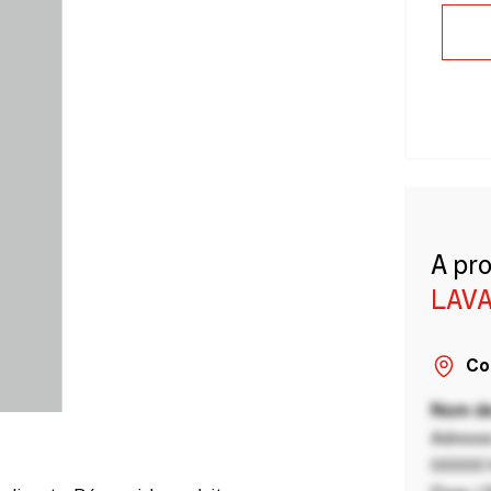
A pr
LAVA
Co
Nom de
Adresse
00000 V