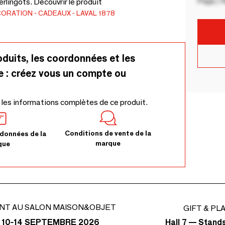
Pays / 
rlingots. Découvrir le produit
CORATION
CADEAUX
LAVAL 1878
oduits, les coordonnées et les
e : créez vous un compte ou
 les informations complètes de ce produit.
Conditions de vente de la
données de la
marque
que
NT AU SALON MAISON&OBJET
GIFT & PL
Hall 7 — Stand
 10-14 SEPTEMBRE 2026