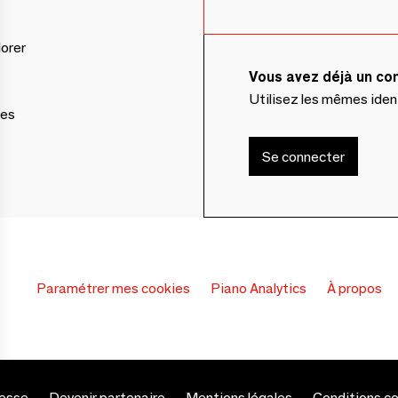
lorer
Vous avez déjà un c
Utilisez les mêmes ide
ces
Se connecter
Paramétrer mes cookies
Piano Analytics
À propos
esse
Devenir partenaire
Mentions légales
Conditions c
s Options