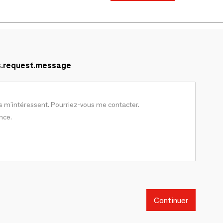
s.request.message
Continuer