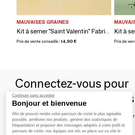
MAUVAISES GRAINES
MAUVAI
Kit à semer "Saint Valentin" Fabriqué en France
Prix de vente conseillé :
14,90 €
Prix de ven
Connectez-vous pour
contacter les marques
Continuer sans accepter
Bonjour et bienvenue
Afin de pouvoir rendre votre parcours de visite le plus agréable
Afin de profiter au mieux de l'expérience MOM et de rentr
possible, améliorer nos produits, générer des statistiques de
avec vos marques préférées, créez-vous un compte.
fréquentation et proposer des messages adaptés à votre profil et
parcours de visite, nos équipes ont mis en place sur ce site le