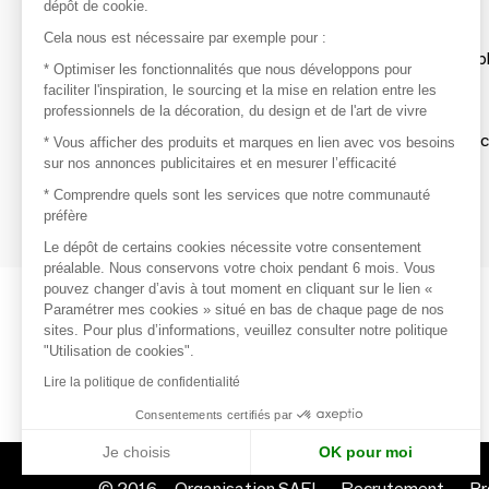
dépôt de cookie.
Découvrir
Cela nous est nécessaire par exemple pour :
Les produits de milliers de fournisseurs à exp
* Optimiser les fonctionnalités que nous développons pour
faciliter l'inspiration, le sourcing et la mise en relation entre les
professionnels de la décoration, du design et de l'art de vivre
S'inspirer
Inspiration et sélections de produits tendan
* Vous afficher des produits et marques en lien avec vos besoins
sur nos annonces publicitaires et en mesurer l’efficacité
Contacter
* Comprendre quels sont les services que notre communauté
préfère
Prises de contact rapides et simplifiées
Le dépôt de certains cookies nécessite votre consentement
préalable. Nous conservons votre choix pendant 6 mois. Vous
pouvez changer d’avis à tout moment en cliquant sur le lien «
Paramétrer mes cookies » situé en bas de chaque page de nos
sites. Pour plus d’informations, veuillez consulter notre politique
"Utilisation de cookies".
Lire la politique de confidentialité
Consentements certifiés par
Je choisis
OK pour moi
© 2016 –
Organisation SAFI
Recrutement
Pr
Axeptio consent
Plateforme de Gestion du Consentement : Personnalisez vo