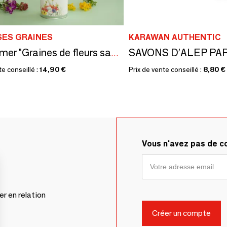
SES GRAINES
KARAWAN AUTHENTIC
Kit à semer "Graines de fleurs sauvages" Fabriqué en France
te conseillé :
14,90 €
Prix de vente conseillé :
8,80 €
Vous n'avez pas de 
er en relation