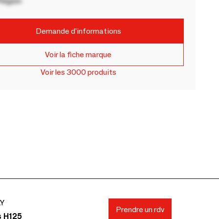
Région
Demande d'informations
Voir la fiche marque
Voir les 3000 produits
AY
Prendre un rdv
s H125