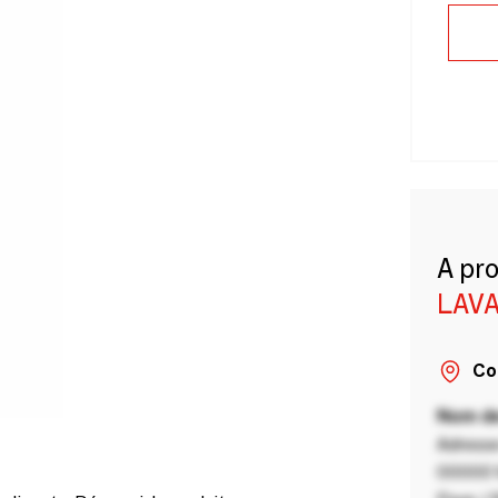
A pr
LAVA
Co
Nom de
Adresse
00000 V