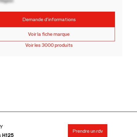
Région
Demande d'informations
Voir la fiche marque
Voir les 3000 produits
AY
Prendre un rdv
s H125