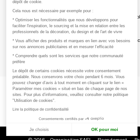
dépôt de cookie.
Découvrir
Cela nous est nécessaire par exemple pour :
Les produits de milliers de fournisseurs à exp
* Optimiser les fonctionnalités que nous développons pour
faciliter l'inspiration, le sourcing et la mise en relation entre les
professionnels de la décoration, du design et de l'art de vivre
S'inspirer
Inspiration et sélections de produits tendan
* Vous afficher des produits et marques en lien avec vos besoins
sur nos annonces publicitaires et en mesurer l’efficacité
Contacter
* Comprendre quels sont les services que notre communauté
préfère
Prises de contact rapides et simplifiées
Le dépôt de certains cookies nécessite votre consentement
préalable. Nous conservons votre choix pendant 6 mois. Vous
pouvez changer d’avis à tout moment en cliquant sur le lien «
Paramétrer mes cookies » situé en bas de chaque page de nos
sites. Pour plus d’informations, veuillez consulter notre politique
"Utilisation de cookies".
Lire la politique de confidentialité
Consentements certifiés par
Je choisis
OK pour moi
© 2016 –
Organisation SAFI
Recrutement
Pr
Axeptio consent
Plateforme de Gestion du Consentement : Personnalisez vo