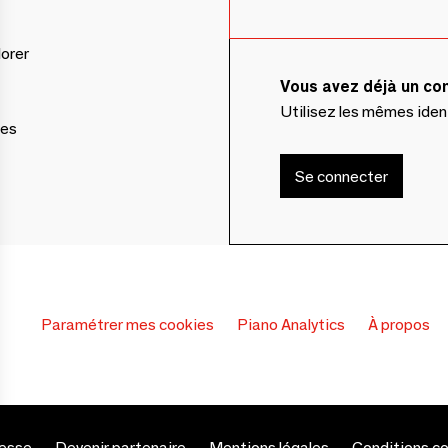
lorer
Vous avez déjà un c
Utilisez les mêmes ide
ces
Se connecter
Paramétrer mes cookies
Piano Analytics
À propos
esse
Devenir partenaire
Mentions légales
Conditions c
s Options