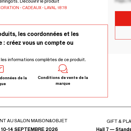
Pays / 
rlingots. Découvrir le produit
CORATION
CADEAUX
LAVAL 1878
oduits, les coordonnées et les
e : créez vous un compte ou
 les informations complètes de ce produit.
Conditions de vente de la
données de la
marque
que
NT AU SALON MAISON&OBJET
GIFT & PL
Hall 7 — Stand
 10-14 SEPTEMBRE 2026