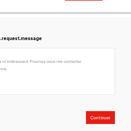
s.request.message
Continuer