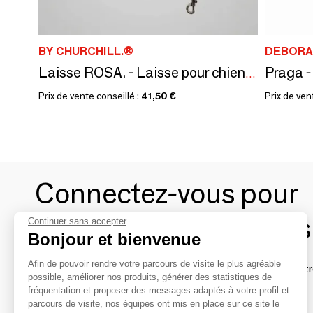
BY CHURCHILL.®
DEBORA
Praga - 
Laisse ROSA. - Laisse pour chien - Blanc Crème - 175 cm
Prix de vente conseillé :
41,50 €
Prix de ven
Connectez-vous pour
contacter les marques
Continuer sans accepter
Bonjour et bienvenue
Afin de pouvoir rendre votre parcours de visite le plus agréable
Afin de profiter au mieux de l'expérience MOM et de rentr
possible, améliorer nos produits, générer des statistiques de
avec vos marques préférées, créez-vous un compte.
fréquentation et proposer des messages adaptés à votre profil et
parcours de visite, nos équipes ont mis en place sur ce site le