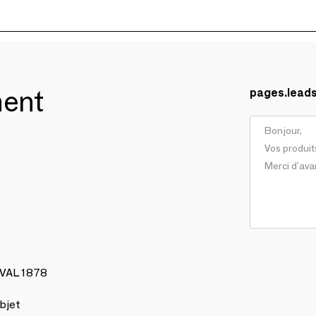
ment
pages.lead
AVAL 1878
bjet