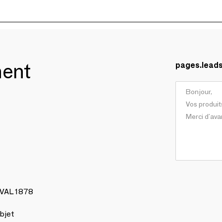
ment
pages.lead
AVAL 1878
bjet