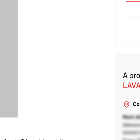
A pr
LAVA
Co
Nom de
Adresse
00000 V