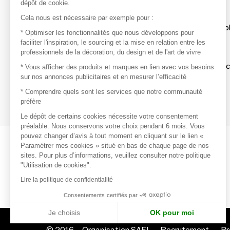
dépôt de cookie.
Découvrir
Cela nous est nécessaire par exemple pour :
Les produits de milliers de fournisseurs à exp
* Optimiser les fonctionnalités que nous développons pour
faciliter l'inspiration, le sourcing et la mise en relation entre les
professionnels de la décoration, du design et de l'art de vivre
S'inspirer
Inspiration et sélections de produits tendan
* Vous afficher des produits et marques en lien avec vos besoins
sur nos annonces publicitaires et en mesurer l’efficacité
Contacter
* Comprendre quels sont les services que notre communauté
préfère
Prises de contact rapides et simplifiées
Le dépôt de certains cookies nécessite votre consentement
préalable. Nous conservons votre choix pendant 6 mois. Vous
pouvez changer d’avis à tout moment en cliquant sur le lien «
Paramétrer mes cookies » situé en bas de chaque page de nos
sites. Pour plus d’informations, veuillez consulter notre politique
"Utilisation de cookies".
Lire la politique de confidentialité
Consentements certifiés par
Je choisis
OK pour moi
© 2016 –
Organisation SAFI
Recrutement
Pr
Axeptio consent
Plateforme de Gestion du Consentement : Personnalisez vo