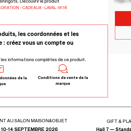
Pays / 
rlingots. Découvrir le produit
CORATION
CADEAUX
LAVAL 1878
oduits, les coordonnées et les
e : créez vous un compte ou
 les informations complètes de ce produit.
Conditions de vente de la
données de la
marque
que
NT AU SALON MAISON&OBJET
GIFT & PL
Hall 7 — Stand
 10-14 SEPTEMBRE 2026