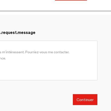
s.request.message
Continuer