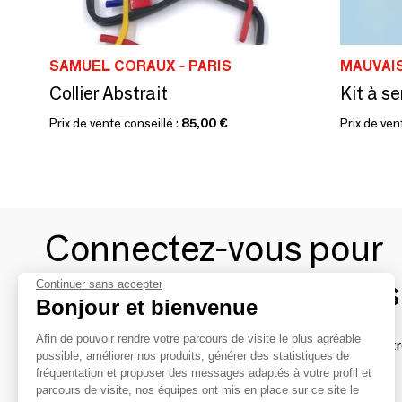
SAMUEL CORAUX - PARIS
MAUVAI
Collier Abstrait
Prix de vente conseillé :
85,00 €
Prix de ven
Connectez-vous pour
contacter les marques
Continuer sans accepter
Bonjour et bienvenue
Afin de pouvoir rendre votre parcours de visite le plus agréable
Afin de profiter au mieux de l'expérience MOM et de rentr
possible, améliorer nos produits, générer des statistiques de
avec vos marques préférées, créez-vous un compte.
fréquentation et proposer des messages adaptés à votre profil et
parcours de visite, nos équipes ont mis en place sur ce site le