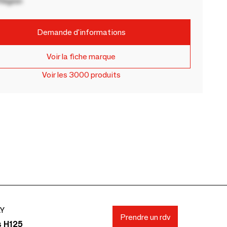
Région
Demande d'informations
Voir la fiche marque
Voir les 3000 produits
AY
Prendre un rdv
s H125