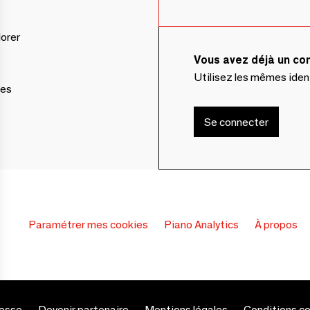
lorer
Vous avez déjà un c
Utilisez les mêmes ide
ces
Se connecter
Paramétrer mes cookies
Piano Analytics
À propos
esse
Devenir partenaire
Mentions légales
Conditions c
s Options