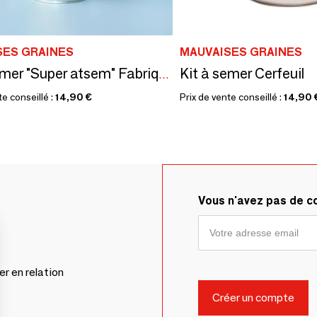
SES GRAINES
MAUVAISES GRAINES
Kit à semer Cerfeuil
Kit à semer "Super atsem" Fabriqué en France
te conseillé :
14,90 €
Prix de vente conseillé :
14,90 
Vous n'avez pas de 
er en relation