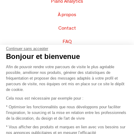
Piano Analytics
À propos
Contact
FAQ
Continuer sans accepter
Vendez vos produits
Bonjour et bienvenue
Afin de pouvoir rendre votre parcours de visite le plus agréable
Plan du site
possible, améliorer nos produits, générer des statistiques de
fréquentation et proposer des messages adaptés à votre profil et
parcours de visite, nos équipes ont mis en place sur ce site le dépôt
de cookie.
© 2016 –
Organisation SAFI
Cela nous est nécessaire par exemple pour :
* Optimiser les fonctionnalités que nous développons pour faciliter
Recrutement
l'inspiration, le sourcing et la mise en relation entre les professionnels
de la décoration, du design et de l'art de vivre
Presse
* Vous afficher des produits et marques en lien avec vos besoins sur
nos annonces publicitaires et en mesurer l’efficacité