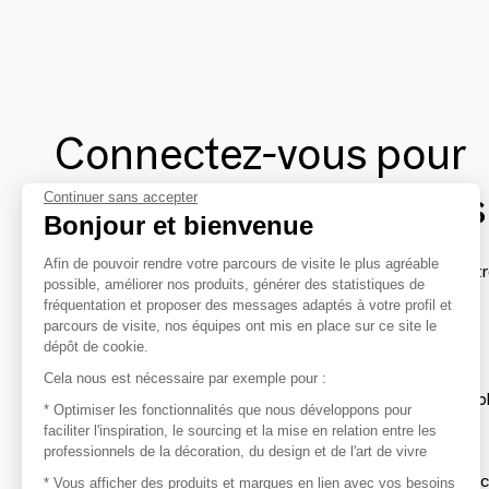
Connectez-vous pour
contacter les marques
Continuer sans accepter
Bonjour et bienvenue
Afin de pouvoir rendre votre parcours de visite le plus agréable
Afin de profiter au mieux de l'expérience MOM et de rentr
possible, améliorer nos produits, générer des statistiques de
avec vos marques préférées, créez-vous un compte.
fréquentation et proposer des messages adaptés à votre profil et
parcours de visite, nos équipes ont mis en place sur ce site le
dépôt de cookie.
Découvrir
Cela nous est nécessaire par exemple pour :
Les produits de milliers de fournisseurs à exp
* Optimiser les fonctionnalités que nous développons pour
faciliter l'inspiration, le sourcing et la mise en relation entre les
professionnels de la décoration, du design et de l'art de vivre
S'inspirer
Inspiration et sélections de produits tendan
* Vous afficher des produits et marques en lien avec vos besoins