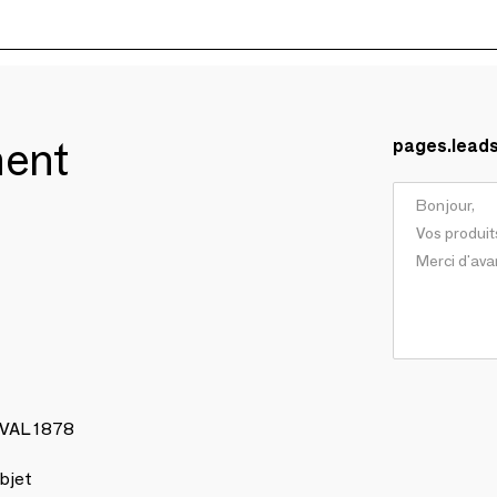
ment
pages.lead
AVAL 1878
bjet