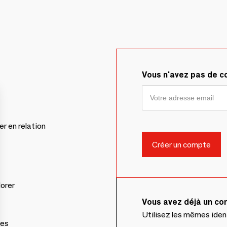
Vous n'avez pas de 
er en relation
lorer
Vous avez déjà un c
Utilisez les mêmes ide
ces