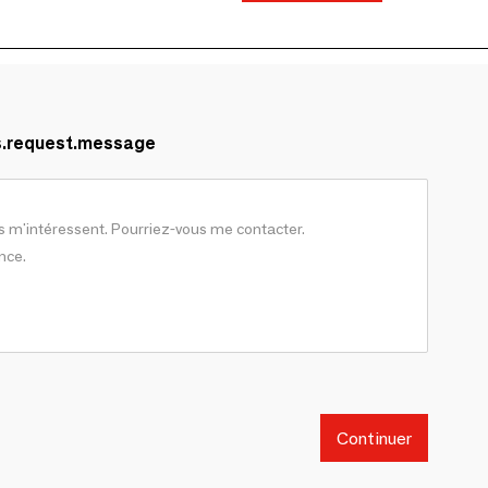
s.request.message
Continuer