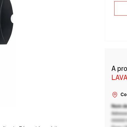
A pr
LAVA
Co
Nom de
Adresse
00000 V