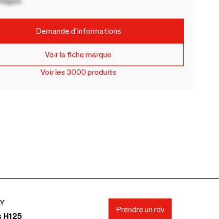
Région
Demande d'informations
Voir la fiche marque
Voir les 3000 produits
AY
Prendre un rdv
s H125