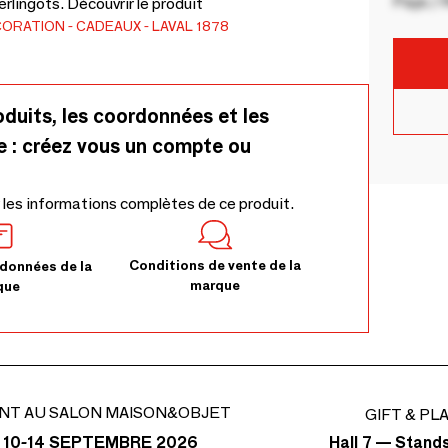
Pays / 
rlingots. Découvrir le produit
CORATION
CADEAUX
LAVAL 1878
oduits, les coordonnées et les
e : créez vous un compte ou
 les informations complètes de ce produit.
Conditions de vente de la
données de la
marque
que
NT AU SALON MAISON&OBJET
GIFT & PL
Hall 7 — Stand
 10-14 SEPTEMBRE 2026