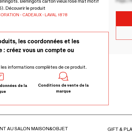
Pays / 
rlingots. Berlingots carton vieux rose mat motif
). Découvrir le produit
CORATION
CADEAUX
LAVAL 1878
oduits, les coordonnées et les
e : créez vous un compte ou
 les informations complètes de ce produit.
Conditions de vente de la
données de la
marque
que
NT AU SALON MAISON&OBJET
GIFT & PL