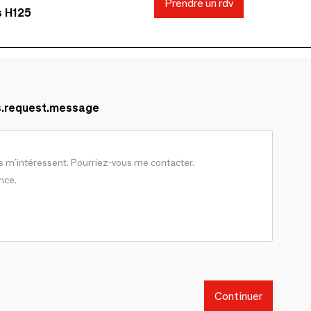
Prendre un rdv
s H125
s.request.message
Continuer