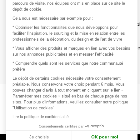
parcours de visite, nos équipes ont mis en place sur ce site le
dépôt de cookie.
Découvrir
Cela nous est nécessaire par exemple pour :
Les produits de milliers de fournisseurs à exp
* Optimiser les fonctionnalités que nous développons pour
faciliter l'inspiration, le sourcing et la mise en relation entre les
professionnels de la décoration, du design et de l'art de vivre
S'inspirer
Inspiration et sélections de produits tendan
* Vous afficher des produits et marques en lien avec vos besoins
sur nos annonces publicitaires et en mesurer l’efficacité
Contacter
* Comprendre quels sont les services que notre communauté
préfère
Prises de contact rapides et simplifiées
Le dépôt de certains cookies nécessite votre consentement
préalable. Nous conservons votre choix pendant 6 mois. Vous
pouvez changer d’avis à tout moment en cliquant sur le lien «
Paramétrer mes cookies » situé en bas de chaque page de nos
sites. Pour plus d’informations, veuillez consulter notre politique
"Utilisation de cookies".
Lire la politique de confidentialité
Consentements certifiés par
Je choisis
OK pour moi