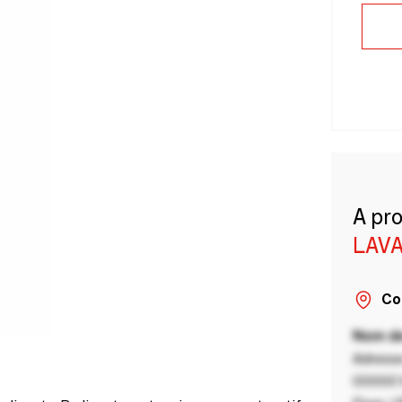
A pr
LAVA
Co
Nom de
Adresse
00000 V