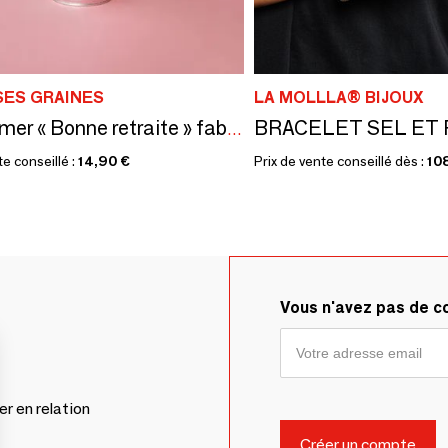
SES GRAINES
LA MOLLLA® BIJOUX
Kit à semer « Bonne retraite » fabriqué en France
te conseillé :
14,90 €
Prix de vente conseillé dès :
10
Vous n'avez pas de 
er en relation