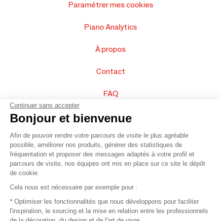
Paramétrer mes cookies
Piano Analytics
À propos
Contact
FAQ
Continuer sans accepter
Vendez vos produits
Bonjour et bienvenue
Afin de pouvoir rendre votre parcours de visite le plus agréable
Plan du site
possible, améliorer nos produits, générer des statistiques de
fréquentation et proposer des messages adaptés à votre profil et
parcours de visite, nos équipes ont mis en place sur ce site le dépôt
de cookie.
© 2016 –
Organisation SAFI
Cela nous est nécessaire par exemple pour :
* Optimiser les fonctionnalités que nous développons pour faciliter
Recrutement
l'inspiration, le sourcing et la mise en relation entre les professionnels
de la décoration, du design et de l'art de vivre