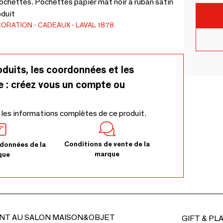
ochettes. Pochettes papier mat noir à ruban satin
oduit
CORATION
CADEAUX
LAVAL 1878
oduits, les coordonnées et les
e : créez vous un compte ou
 les informations complètes de ce produit.
Conditions de vente de la
données de la
marque
que
NT AU SALON MAISON&OBJET
GIFT & PL