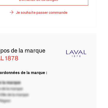
Je souhaite passer commande
opos de la marque
L 1878
ordonnées de la marque :
 la marque
 de la marque
ille de la marque
Région