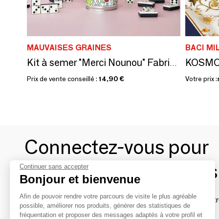
MAUVAISES GRAINES
BACI MI
KOSM
Kit à semer "Merci Nounou" Fabriqué en France
Prix de vente conseillé :
14,90 €
Votre prix :
Connectez-vous pour
contacter les marques
Continuer sans accepter
Bonjour et bienvenue
Afin de pouvoir rendre votre parcours de visite le plus agréable
Afin de profiter au mieux de l'expérience MOM et de rentr
possible, améliorer nos produits, générer des statistiques de
avec vos marques préférées, créez-vous un compte.
fréquentation et proposer des messages adaptés à votre profil et