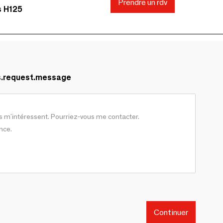
Prendre un rdv
s H125
s.request.message
Continuer