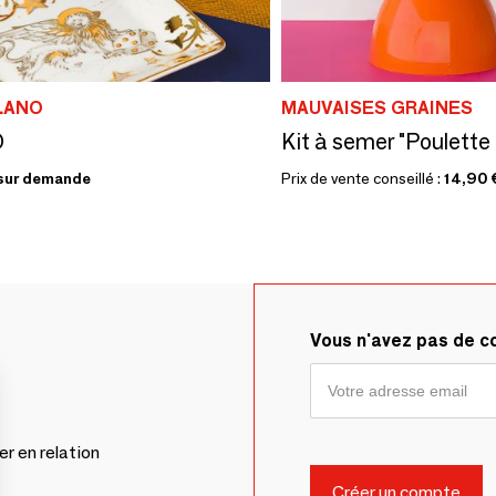
LANO
MAUVAISES GRAINES
O
sur demande
Prix de vente conseillé :
14,90 
Vous n'avez pas de 
er en relation