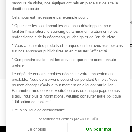
parcours de visite, nos équipes ont mis en place sur ce site le
dépôt de cookie.
Découvrir
Cela nous est nécessaire par exemple pour :
Les produits de milliers de fournisseurs à exp
* Optimiser les fonctionnalités que nous développons pour
faciliter l'inspiration, le sourcing et la mise en relation entre les
professionnels de la décoration, du design et de l'art de vivre
S'inspirer
Inspiration et sélections de produits tendan
* Vous afficher des produits et marques en lien avec vos besoins
sur nos annonces publicitaires et en mesurer l’efficacité
Contacter
* Comprendre quels sont les services que notre communauté
préfère
Prises de contact rapides et simplifiées
Le dépôt de certains cookies nécessite votre consentement
préalable. Nous conservons votre choix pendant 6 mois. Vous
pouvez changer d’avis à tout moment en cliquant sur le lien «
Paramétrer mes cookies » situé en bas de chaque page de nos
sites. Pour plus d’informations, veuillez consulter notre politique
"Utilisation de cookies".
Lire la politique de confidentialité
Consentements certifiés par
Je choisis
OK pour moi