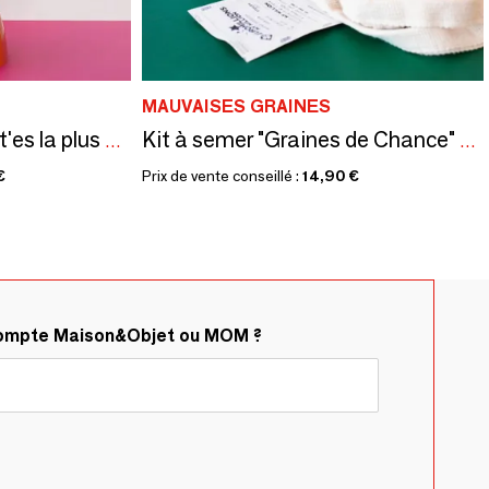
MAUVAISES GRAINES
Kit à semer "Poulette t'es la plus chouette"
Kit à semer "Graines de Chance" Fabriqué en France
€
Prix de vente conseillé :
14,90 €
compte Maison&Objet ou MOM ?