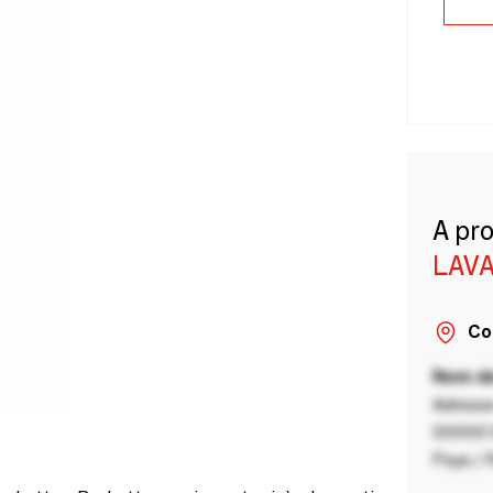
A pr
LAVA
Co
Nom de
Adresse
00000 V
Pays / 