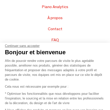
Piano Analytics
À propos
Contact
FAQ
Continuer sans accepter
Vendez vos produits
Bonjour et bienvenue
Afin de pouvoir rendre votre parcours de visite le plus agréable
Plan du site
possible, améliorer nos produits, générer des statistiques de
fréquentation et proposer des messages adaptés à votre profil et
parcours de visite, nos équipes ont mis en place sur ce site le dépôt
de cookie.
© 2016 –
Organisation SAFI
Cela nous est nécessaire par exemple pour :
* Optimiser les fonctionnalités que nous développons pour faciliter
Recrutement
l'inspiration, le sourcing et la mise en relation entre les professionnels
de la décoration, du design et de l'art de vivre
Presse