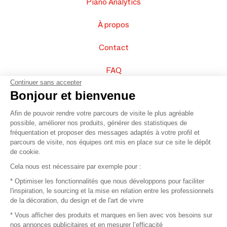
Piano Analytics
À propos
Contact
FAQ
Continuer sans accepter
Vendez vos produits
Bonjour et bienvenue
Afin de pouvoir rendre votre parcours de visite le plus agréable
Plan du site
possible, améliorer nos produits, générer des statistiques de
fréquentation et proposer des messages adaptés à votre profil et
parcours de visite, nos équipes ont mis en place sur ce site le dépôt
de cookie.
© 2016 –
Organisation SAFI
Cela nous est nécessaire par exemple pour :
* Optimiser les fonctionnalités que nous développons pour faciliter
Recrutement
l'inspiration, le sourcing et la mise en relation entre les professionnels
de la décoration, du design et de l'art de vivre
Presse
* Vous afficher des produits et marques en lien avec vos besoins sur
nos annonces publicitaires et en mesurer l’efficacité