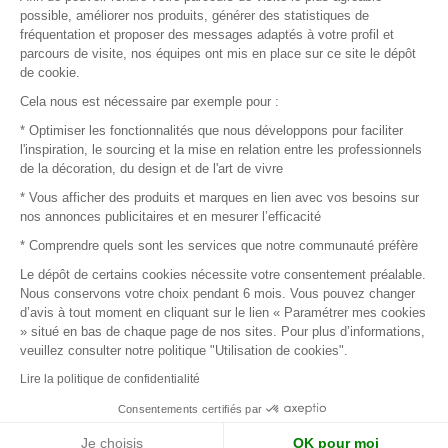
Plan du site
possible, améliorer nos produits, générer des statistiques de
fréquentation et proposer des messages adaptés à votre profil et
parcours de visite, nos équipes ont mis en place sur ce site le dépôt
de cookie.
© 2016 –
Organisation SAFI
Cela nous est nécessaire par exemple pour :
* Optimiser les fonctionnalités que nous développons pour faciliter
Recrutement
l'inspiration, le sourcing et la mise en relation entre les professionnels
de la décoration, du design et de l'art de vivre
Presse
* Vous afficher des produits et marques en lien avec vos besoins sur
nos annonces publicitaires et en mesurer l’efficacité
Devenir partenaire
* Comprendre quels sont les services que notre communauté préfère
Le dépôt de certains cookies nécessite votre consentement préalable.
Mentions légales
Nous conservons votre choix pendant 6 mois. Vous pouvez changer
d’avis à tout moment en cliquant sur le lien « Paramétrer mes cookies
Conditions commerciales
» situé en bas de chaque page de nos sites. Pour plus d’informations,
veuillez consulter notre politique "Utilisation de cookies".
Retours et remboursements
Lire la politique de confidentialité
Piano Analytics
Consentements certifiés par
Je choisis
OK pour moi