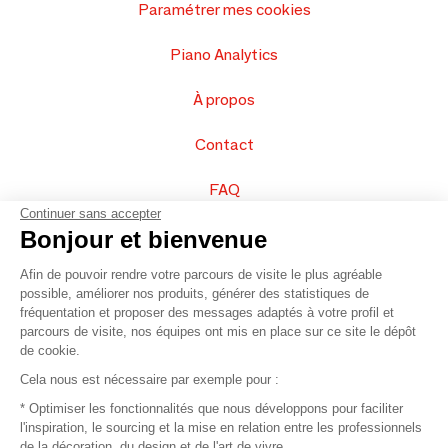
Paramétrer mes cookies
Piano Analytics
À propos
Contact
FAQ
Continuer sans accepter
Vendez vos produits
Bonjour et bienvenue
Afin de pouvoir rendre votre parcours de visite le plus agréable
Plan du site
possible, améliorer nos produits, générer des statistiques de
fréquentation et proposer des messages adaptés à votre profil et
parcours de visite, nos équipes ont mis en place sur ce site le dépôt
de cookie.
© 2016 –
Organisation SAFI
Cela nous est nécessaire par exemple pour :
* Optimiser les fonctionnalités que nous développons pour faciliter
Recrutement
l'inspiration, le sourcing et la mise en relation entre les professionnels
de la décoration, du design et de l'art de vivre