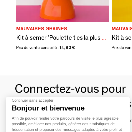
MAUVAISES GRAINES
MAUVAI
Kit à s
Kit à semer "Poulette t'es la plus chouette"
Prix de vente conseillé :
14,90 €
Prix de ven
Connectez-vous pour
contacter les marques
Continuer sans accepter
Bonjour et bienvenue
Afin de pouvoir rendre votre parcours de visite le plus agréable
Afin de profiter au mieux de l'expérience MOM et de rentr
possible, améliorer nos produits, générer des statistiques de
avec vos marques préférées, créez-vous un compte.
fréquentation et proposer des messages adaptés à votre profil et