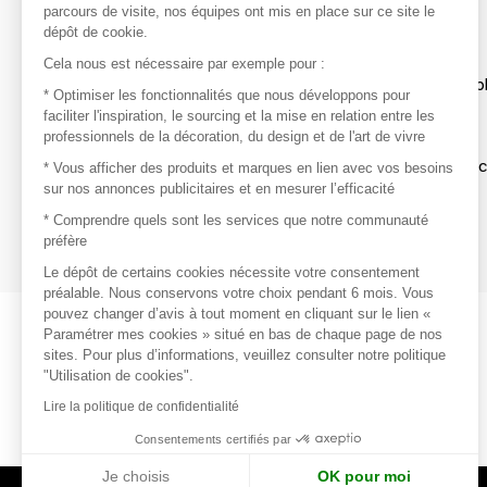
parcours de visite, nos équipes ont mis en place sur ce site le
dépôt de cookie.
Découvrir
Cela nous est nécessaire par exemple pour :
Les produits de milliers de fournisseurs à exp
* Optimiser les fonctionnalités que nous développons pour
faciliter l'inspiration, le sourcing et la mise en relation entre les
professionnels de la décoration, du design et de l'art de vivre
S'inspirer
Inspiration et sélections de produits tendan
* Vous afficher des produits et marques en lien avec vos besoins
sur nos annonces publicitaires et en mesurer l’efficacité
Contacter
* Comprendre quels sont les services que notre communauté
préfère
Prises de contact rapides et simplifiées
Le dépôt de certains cookies nécessite votre consentement
préalable. Nous conservons votre choix pendant 6 mois. Vous
pouvez changer d’avis à tout moment en cliquant sur le lien «
Paramétrer mes cookies » situé en bas de chaque page de nos
sites. Pour plus d’informations, veuillez consulter notre politique
"Utilisation de cookies".
Lire la politique de confidentialité
Consentements certifiés par
Je choisis
OK pour moi