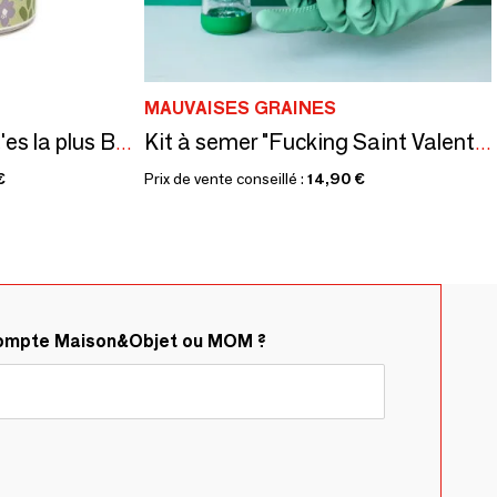
MAUVAISES GRAINES
Kit à semer "Maman t'es la plus Belle" Fabriqué en France
Kit à semer "Fucking Saint Valentin"Fabriqué en France
€
Prix de vente conseillé :
14,90 €
compte Maison&Objet ou MOM ?