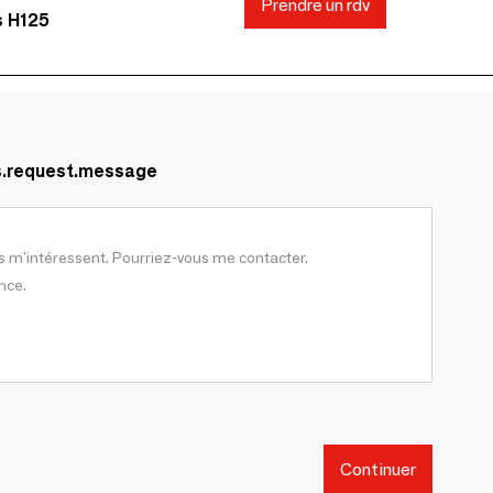
Prendre un rdv
s H125
s.request.message
Continuer