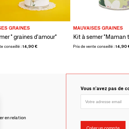
SES GRAINES
MAUVAISES GRAINES
emer " graines d'amour"
te conseillé :
14,90 €
Prix de vente conseillé :
14,90 
Vous n'avez pas de 
er en relation