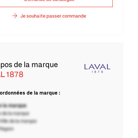
Je souhaite passer commande
opos de la marque
L 1878
ordonnées de la marque :
 la marque
 de la marque
ille de la marque
Région