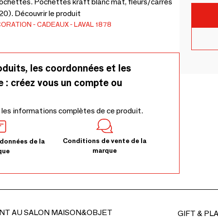
ochettes. Pochettes kraft blanc mat, fleurs/carrés
20). Découvrir le produit
CORATION
CADEAUX
LAVAL 1878
oduits, les coordonnées et les
e : créez vous un compte ou
 les informations complètes de ce produit.
Conditions de vente de la
données de la
marque
que
NT AU SALON MAISON&OBJET
GIFT & PL