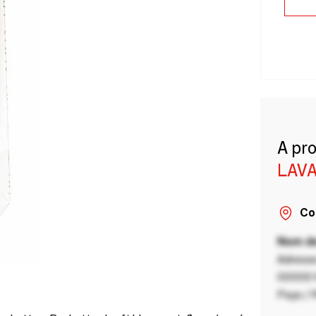
A pr
LAVA
Co
Nom de
Adresse
00000 V
Pays / 