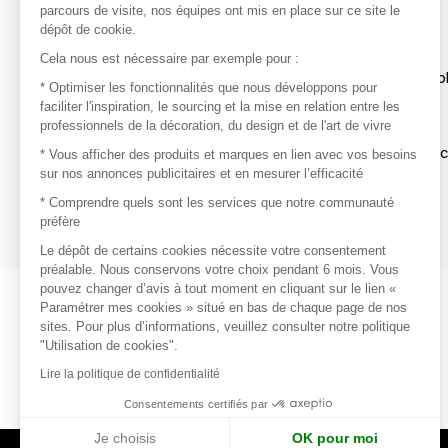
parcours de visite, nos équipes ont mis en place sur ce site le
dépôt de cookie.
Découvrir
Cela nous est nécessaire par exemple pour :
Les produits de milliers de fournisseurs à exp
* Optimiser les fonctionnalités que nous développons pour
faciliter l'inspiration, le sourcing et la mise en relation entre les
professionnels de la décoration, du design et de l'art de vivre
S'inspirer
Inspiration et sélections de produits tendan
* Vous afficher des produits et marques en lien avec vos besoins
sur nos annonces publicitaires et en mesurer l’efficacité
Contacter
* Comprendre quels sont les services que notre communauté
préfère
Prises de contact rapides et simplifiées
Le dépôt de certains cookies nécessite votre consentement
préalable. Nous conservons votre choix pendant 6 mois. Vous
pouvez changer d’avis à tout moment en cliquant sur le lien «
Paramétrer mes cookies » situé en bas de chaque page de nos
sites. Pour plus d’informations, veuillez consulter notre politique
"Utilisation de cookies".
Lire la politique de confidentialité
Consentements certifiés par
Je choisis
OK pour moi