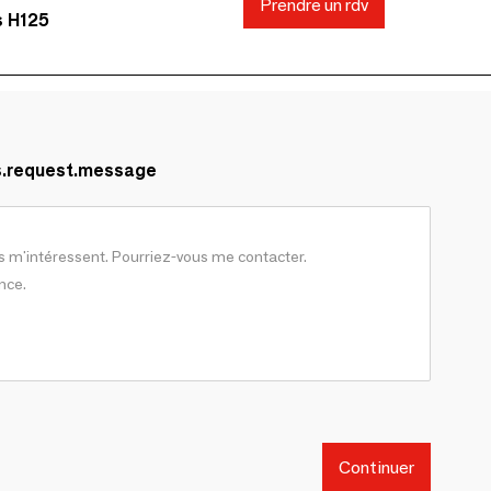
Prendre un rdv
s H125
s.request.message
Continuer