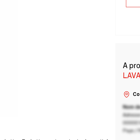
A pr
LAVA
Co
Nom de
Adresse
00000 V
Pays / 