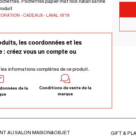
ochettes. Pochettes papier mat noir, ruban satiné
produit
CORATION
CADEAUX
LAVAL 1878
oduits, les coordonnées et les
e : créez vous un compte ou
 les informations complètes de ce produit.
Conditions de vente de la
données de la
marque
que
NT AU SALON MAISON&OBJET
GIFT & PL