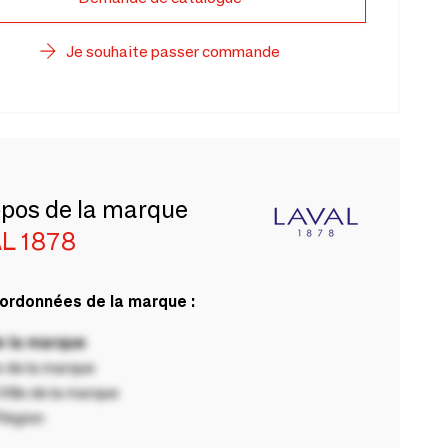
Je souhaite passer commande
opos de la marque
L 1878
ordonnées de la marque :
 la marque
 de la marque
ille de la marque
Région