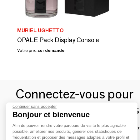
MURIEL UGHETTO
OPALE Pack Display Console
Votre prix :
sur demande
Connectez-vous pour
contacter les marques
Continuer sans accepter
Bonjour et bienvenue
Afin de pouvoir rendre votre parcours de visite le plus agréable
Afin de profiter au mieux de l'expérience MOM et de rentr
possible, améliorer nos produits, générer des statistiques de
avec vos marques préférées, créez-vous un compte.
fréquentation et proposer des messages adaptés à votre profil et