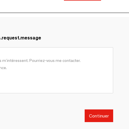
s.request.message
Continuer