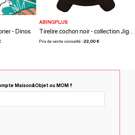
ABINGPLUS
orier - Dinos
Tirelire cochon noir - collection Jiggy Bank / SANKYO TOYS
€
Prix de vente conseillé :
22,00 €
compte Maison&Objet ou MOM ?