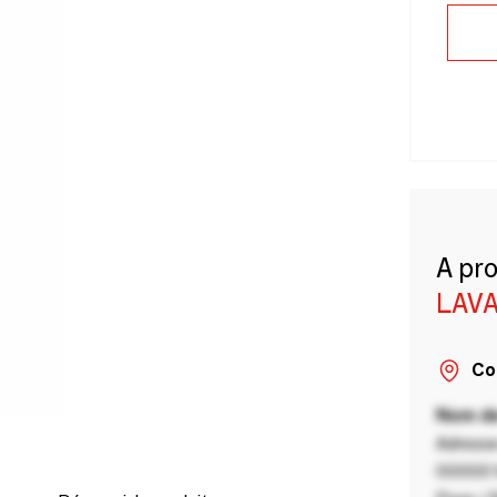
A pr
LAVA
Co
Nom de
Adresse
00000 V