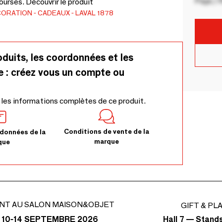
Pays / 
urses. Découvrir le produit
CORATION
CADEAUX
LAVAL 1878
oduits, les coordonnées et les
e : créez vous un compte ou
 les informations complètes de ce produit.
Conditions de vente de la
données de la
marque
que
NT AU SALON MAISON&OBJET
GIFT & PL
Hall 7 — Stand
 10-14 SEPTEMBRE 2026