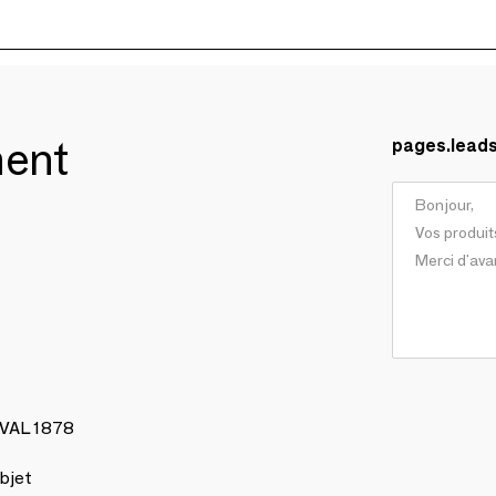
ment
pages.lead
AVAL 1878
bjet