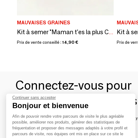
MAUVAISES GRAINES
MAUVAI
Kit à s
Kit à semer "Maman t'es la plus Cool" Fabriqué en France
Prix de vente conseillé :
14,90 €
Prix de ven
Connectez-vous pour
contacter les marques
Continuer sans accepter
Bonjour et bienvenue
Afin de pouvoir rendre votre parcours de visite le plus agréable
Afin de profiter au mieux de l'expérience MOM et de rentr
possible, améliorer nos produits, générer des statistiques de
avec vos marques préférées, créez-vous un compte.
fréquentation et proposer des messages adaptés à votre profil et
parcours de visite, nos équipes ont mis en place sur ce site le