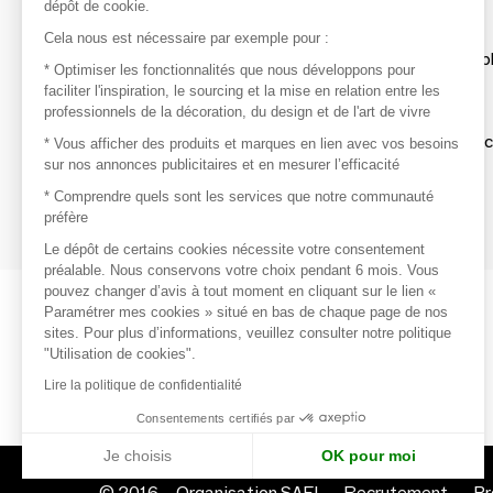
dépôt de cookie.
Découvrir
Cela nous est nécessaire par exemple pour :
Les produits de milliers de fournisseurs à exp
* Optimiser les fonctionnalités que nous développons pour
faciliter l'inspiration, le sourcing et la mise en relation entre les
professionnels de la décoration, du design et de l'art de vivre
S'inspirer
Inspiration et sélections de produits tendan
* Vous afficher des produits et marques en lien avec vos besoins
sur nos annonces publicitaires et en mesurer l’efficacité
Contacter
* Comprendre quels sont les services que notre communauté
préfère
Prises de contact rapides et simplifiées
Le dépôt de certains cookies nécessite votre consentement
préalable. Nous conservons votre choix pendant 6 mois. Vous
pouvez changer d’avis à tout moment en cliquant sur le lien «
Paramétrer mes cookies » situé en bas de chaque page de nos
sites. Pour plus d’informations, veuillez consulter notre politique
"Utilisation de cookies".
Lire la politique de confidentialité
Consentements certifiés par
Je choisis
OK pour moi
© 2016 –
Organisation SAFI
Recrutement
Pr
Axeptio consent
Plateforme de Gestion du Consentement : Personnalisez vo