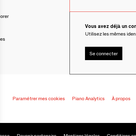
lorer
Vous avez déjà un c
Utilisez les mêmes ide
ces
Se connecter
Paramétrer mes cookies
Piano Analytics
À propos
esse
Devenir partenaire
Mentions légales
Conditions c
s Options