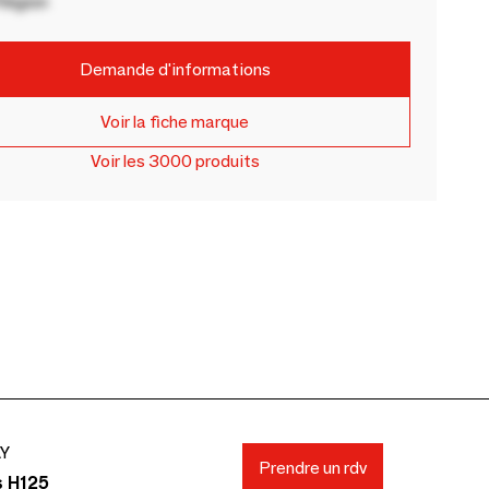
Région
Demande d'informations
Voir la fiche marque
Voir les 3000 produits
AY
Prendre un rdv
s H125