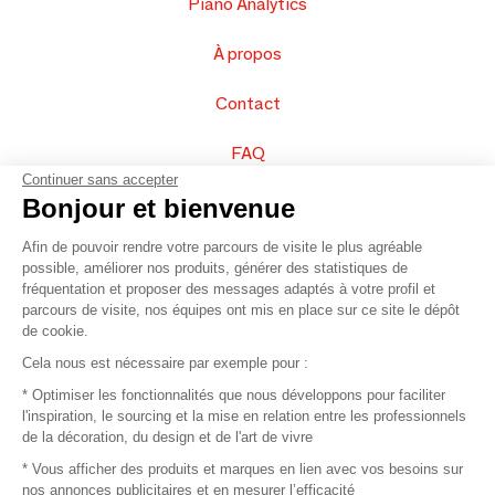
Piano Analytics
À propos
Contact
FAQ
Continuer sans accepter
Vendez vos produits
Bonjour et bienvenue
Afin de pouvoir rendre votre parcours de visite le plus agréable
Plan du site
possible, améliorer nos produits, générer des statistiques de
fréquentation et proposer des messages adaptés à votre profil et
parcours de visite, nos équipes ont mis en place sur ce site le dépôt
de cookie.
© 2016 –
Organisation SAFI
Cela nous est nécessaire par exemple pour :
* Optimiser les fonctionnalités que nous développons pour faciliter
Recrutement
l'inspiration, le sourcing et la mise en relation entre les professionnels
de la décoration, du design et de l'art de vivre
Presse
* Vous afficher des produits et marques en lien avec vos besoins sur
nos annonces publicitaires et en mesurer l’efficacité