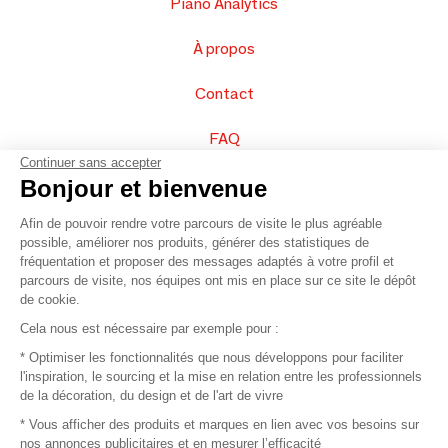
Piano Analytics
À propos
Contact
FAQ
Continuer sans accepter
Vendez vos produits
Bonjour et bienvenue
Afin de pouvoir rendre votre parcours de visite le plus agréable
Plan du site
possible, améliorer nos produits, générer des statistiques de
fréquentation et proposer des messages adaptés à votre profil et
parcours de visite, nos équipes ont mis en place sur ce site le dépôt
de cookie.
© 2016 –
Organisation SAFI
Cela nous est nécessaire par exemple pour :
* Optimiser les fonctionnalités que nous développons pour faciliter
Recrutement
l'inspiration, le sourcing et la mise en relation entre les professionnels
de la décoration, du design et de l'art de vivre
Presse
* Vous afficher des produits et marques en lien avec vos besoins sur
nos annonces publicitaires et en mesurer l’efficacité