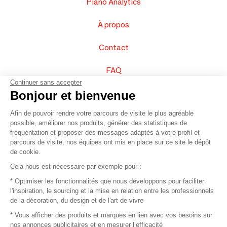
Piano Analytics
À propos
Contact
FAQ
Continuer sans accepter
Vendez vos produits
Bonjour et bienvenue
Afin de pouvoir rendre votre parcours de visite le plus agréable
Plan du site
possible, améliorer nos produits, générer des statistiques de
fréquentation et proposer des messages adaptés à votre profil et
parcours de visite, nos équipes ont mis en place sur ce site le dépôt
de cookie.
© 2016 –
Organisation SAFI
Cela nous est nécessaire par exemple pour :
* Optimiser les fonctionnalités que nous développons pour faciliter
Recrutement
l'inspiration, le sourcing et la mise en relation entre les professionnels
de la décoration, du design et de l'art de vivre
Presse
* Vous afficher des produits et marques en lien avec vos besoins sur
nos annonces publicitaires et en mesurer l’efficacité