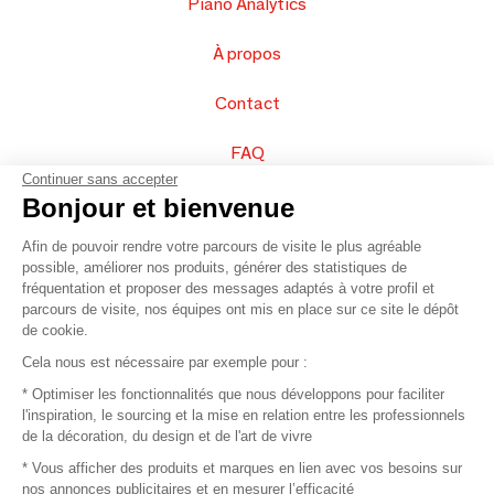
Piano Analytics
À propos
Contact
FAQ
Continuer sans accepter
Vendez vos produits
Bonjour et bienvenue
Afin de pouvoir rendre votre parcours de visite le plus agréable
Plan du site
possible, améliorer nos produits, générer des statistiques de
fréquentation et proposer des messages adaptés à votre profil et
parcours de visite, nos équipes ont mis en place sur ce site le dépôt
de cookie.
© 2016 –
Organisation SAFI
Cela nous est nécessaire par exemple pour :
* Optimiser les fonctionnalités que nous développons pour faciliter
Recrutement
l'inspiration, le sourcing et la mise en relation entre les professionnels
de la décoration, du design et de l'art de vivre
Presse
* Vous afficher des produits et marques en lien avec vos besoins sur
nos annonces publicitaires et en mesurer l’efficacité