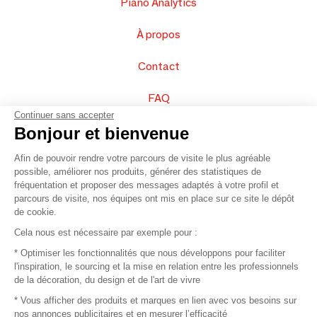
Piano Analytics
À propos
Contact
FAQ
Continuer sans accepter
Vendez vos produits
Bonjour et bienvenue
Afin de pouvoir rendre votre parcours de visite le plus agréable
Plan du site
possible, améliorer nos produits, générer des statistiques de
fréquentation et proposer des messages adaptés à votre profil et
parcours de visite, nos équipes ont mis en place sur ce site le dépôt
de cookie.
© 2016 –
Organisation SAFI
Cela nous est nécessaire par exemple pour :
* Optimiser les fonctionnalités que nous développons pour faciliter
Recrutement
l'inspiration, le sourcing et la mise en relation entre les professionnels
de la décoration, du design et de l'art de vivre
Presse
* Vous afficher des produits et marques en lien avec vos besoins sur
nos annonces publicitaires et en mesurer l’efficacité