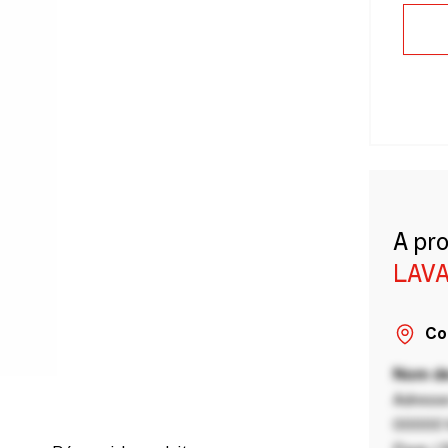
A pr
LAVA
Co
Nom de
Adresse
00000 V