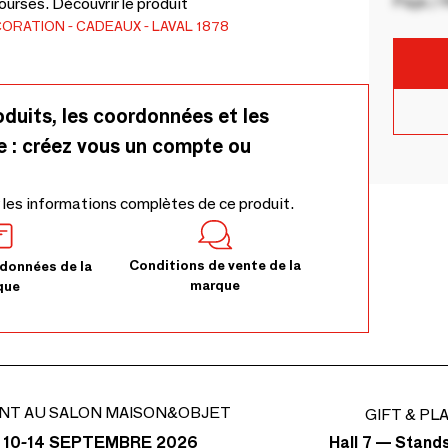
Pays / 
urses. Découvrir le produit
CORATION
CADEAUX
LAVAL 1878
oduits, les coordonnées et les
e : créez vous un compte ou
 les informations complètes de ce produit.
Conditions de vente de la
données de la
marque
que
NT AU SALON MAISON&OBJET
GIFT & PL
Hall 7 — Stand
 10-14 SEPTEMBRE 2026