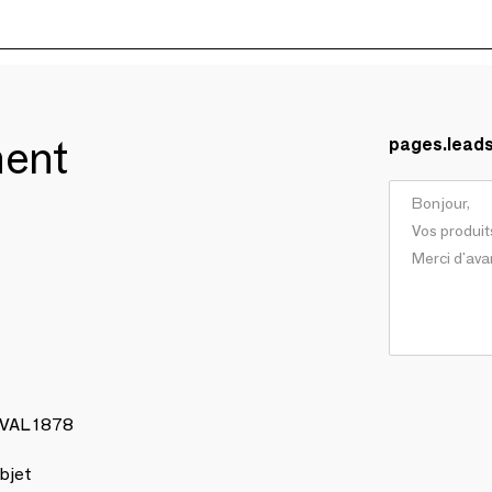
ment
pages.lead
AVAL 1878
bjet