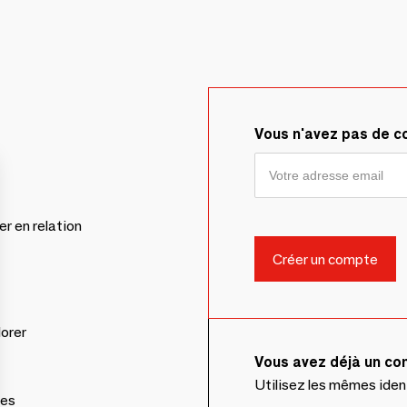
Vous n'avez pas de 
er en relation
lorer
Vous avez déjà un c
Utilisez les mêmes ide
ces