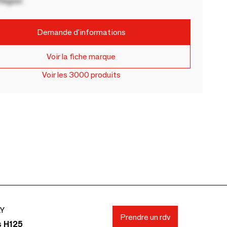
Région
Demande d'informations
Voir la fiche marque
Voir les 3000 produits
AY
Prendre un rdv
s H125