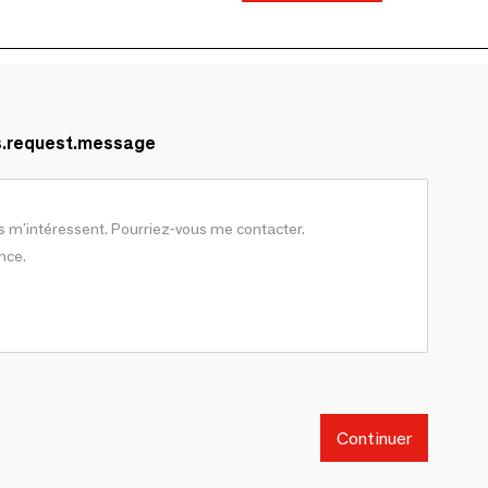
s.request.message
Continuer