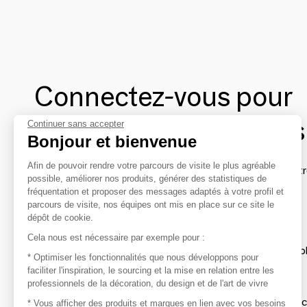
Connectez-vous pour
contacter les marques
Continuer sans accepter
Bonjour et bienvenue
Afin de pouvoir rendre votre parcours de visite le plus agréable
Afin de profiter au mieux de l'expérience MOM et de rentr
possible, améliorer nos produits, générer des statistiques de
avec vos marques préférées, créez-vous un compte.
fréquentation et proposer des messages adaptés à votre profil et
parcours de visite, nos équipes ont mis en place sur ce site le
dépôt de cookie.
Découvrir
Cela nous est nécessaire par exemple pour :
Les produits de milliers de fournisseurs à exp
* Optimiser les fonctionnalités que nous développons pour
faciliter l'inspiration, le sourcing et la mise en relation entre les
professionnels de la décoration, du design et de l'art de vivre
S'inspirer
Inspiration et sélections de produits tendan
* Vous afficher des produits et marques en lien avec vos besoins