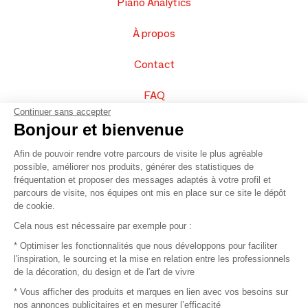
Piano Analytics
À propos
Contact
FAQ
Continuer sans accepter
Vendez vos produits
Bonjour et bienvenue
Afin de pouvoir rendre votre parcours de visite le plus agréable
Plan du site
possible, améliorer nos produits, générer des statistiques de
fréquentation et proposer des messages adaptés à votre profil et
parcours de visite, nos équipes ont mis en place sur ce site le dépôt
de cookie.
© 2016 –
Organisation SAFI
Cela nous est nécessaire par exemple pour :
* Optimiser les fonctionnalités que nous développons pour faciliter
Recrutement
l'inspiration, le sourcing et la mise en relation entre les professionnels
de la décoration, du design et de l'art de vivre
Presse
* Vous afficher des produits et marques en lien avec vos besoins sur
nos annonces publicitaires et en mesurer l’efficacité