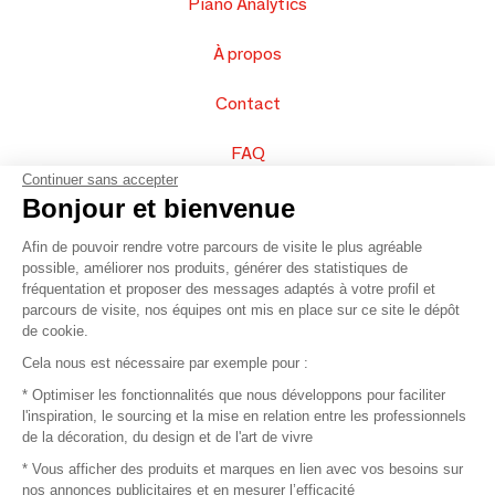
Piano Analytics
À propos
Contact
FAQ
Continuer sans accepter
Vendez vos produits
Bonjour et bienvenue
Afin de pouvoir rendre votre parcours de visite le plus agréable
Plan du site
possible, améliorer nos produits, générer des statistiques de
fréquentation et proposer des messages adaptés à votre profil et
parcours de visite, nos équipes ont mis en place sur ce site le dépôt
de cookie.
© 2016 –
Organisation SAFI
Cela nous est nécessaire par exemple pour :
* Optimiser les fonctionnalités que nous développons pour faciliter
Recrutement
l'inspiration, le sourcing et la mise en relation entre les professionnels
de la décoration, du design et de l'art de vivre
Presse
* Vous afficher des produits et marques en lien avec vos besoins sur
nos annonces publicitaires et en mesurer l’efficacité