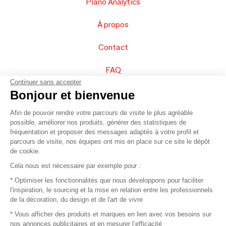
Piano Analytics
À propos
Contact
FAQ
Continuer sans accepter
Vendez vos produits
Bonjour et bienvenue
Afin de pouvoir rendre votre parcours de visite le plus agréable
Plan du site
possible, améliorer nos produits, générer des statistiques de
fréquentation et proposer des messages adaptés à votre profil et
parcours de visite, nos équipes ont mis en place sur ce site le dépôt
de cookie.
© 2016 –
Organisation SAFI
Cela nous est nécessaire par exemple pour :
* Optimiser les fonctionnalités que nous développons pour faciliter
Recrutement
l'inspiration, le sourcing et la mise en relation entre les professionnels
de la décoration, du design et de l'art de vivre
Presse
* Vous afficher des produits et marques en lien avec vos besoins sur
nos annonces publicitaires et en mesurer l’efficacité