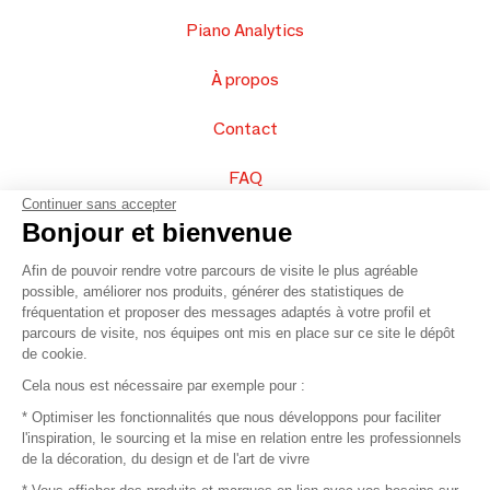
Piano Analytics
À propos
Contact
FAQ
Continuer sans accepter
Vendez vos produits
Bonjour et bienvenue
Afin de pouvoir rendre votre parcours de visite le plus agréable
Plan du site
possible, améliorer nos produits, générer des statistiques de
fréquentation et proposer des messages adaptés à votre profil et
parcours de visite, nos équipes ont mis en place sur ce site le dépôt
de cookie.
© 2016 –
Organisation SAFI
Cela nous est nécessaire par exemple pour :
* Optimiser les fonctionnalités que nous développons pour faciliter
Recrutement
l'inspiration, le sourcing et la mise en relation entre les professionnels
de la décoration, du design et de l'art de vivre
Presse