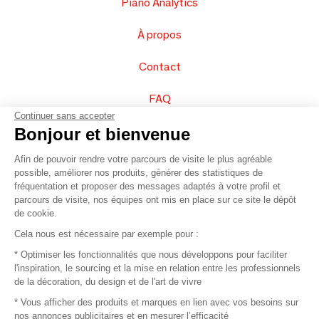
Piano Analytics
À propos
Contact
FAQ
Continuer sans accepter
Vendez vos produits
Bonjour et bienvenue
Afin de pouvoir rendre votre parcours de visite le plus agréable
Plan du site
possible, améliorer nos produits, générer des statistiques de
fréquentation et proposer des messages adaptés à votre profil et
parcours de visite, nos équipes ont mis en place sur ce site le dépôt
de cookie.
© 2016 –
Organisation SAFI
Cela nous est nécessaire par exemple pour :
* Optimiser les fonctionnalités que nous développons pour faciliter
Recrutement
l'inspiration, le sourcing et la mise en relation entre les professionnels
de la décoration, du design et de l'art de vivre
Presse
* Vous afficher des produits et marques en lien avec vos besoins sur
nos annonces publicitaires et en mesurer l’efficacité