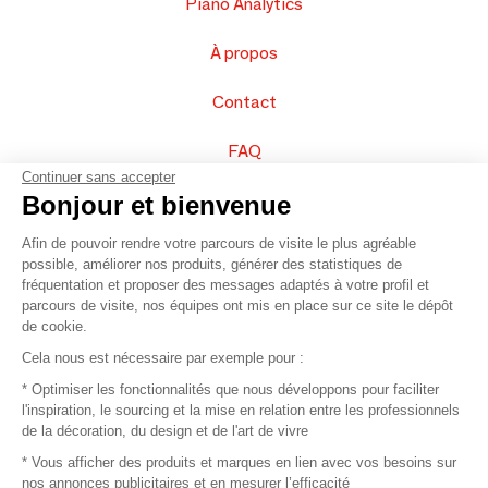
Piano Analytics
À propos
Contact
FAQ
Continuer sans accepter
Vendez vos produits
Bonjour et bienvenue
Afin de pouvoir rendre votre parcours de visite le plus agréable
Plan du site
possible, améliorer nos produits, générer des statistiques de
fréquentation et proposer des messages adaptés à votre profil et
parcours de visite, nos équipes ont mis en place sur ce site le dépôt
de cookie.
© 2016 –
Organisation SAFI
Cela nous est nécessaire par exemple pour :
* Optimiser les fonctionnalités que nous développons pour faciliter
Recrutement
l'inspiration, le sourcing et la mise en relation entre les professionnels
de la décoration, du design et de l'art de vivre
Presse
* Vous afficher des produits et marques en lien avec vos besoins sur
nos annonces publicitaires et en mesurer l’efficacité