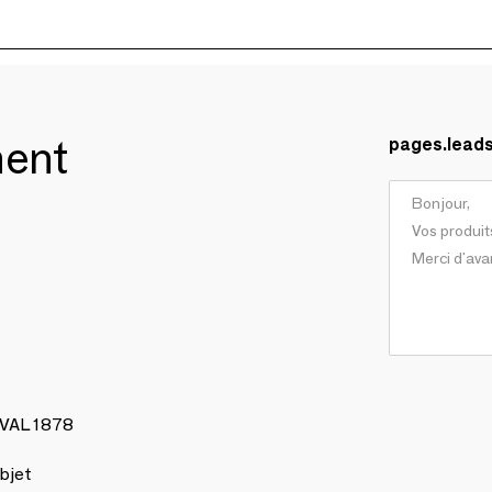
ment
pages.lead
AVAL 1878
bjet