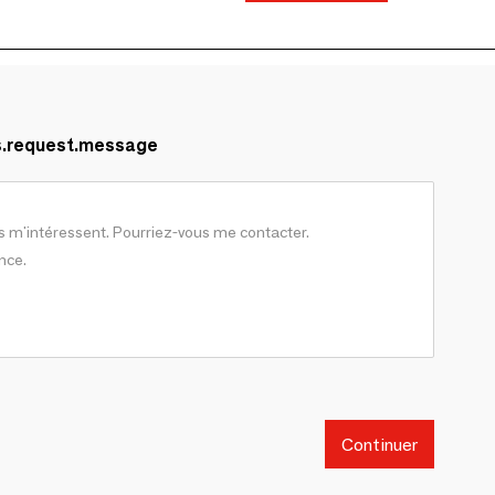
s.request.message
Continuer