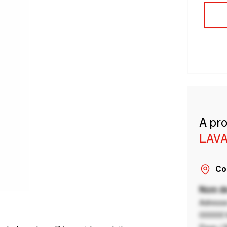
A pr
LAVA
Co
Nom de
Adresse
00000 V