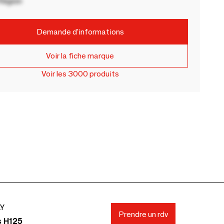
Région
Demande d'informations
Voir la fiche marque
Voir les 3000 produits
AY
Prendre un rdv
s H125