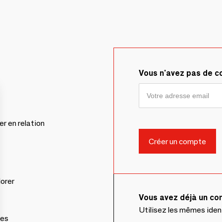
Vous n'avez pas de 
er en relation
lorer
Vous avez déjà un c
Utilisez les mêmes ide
ces