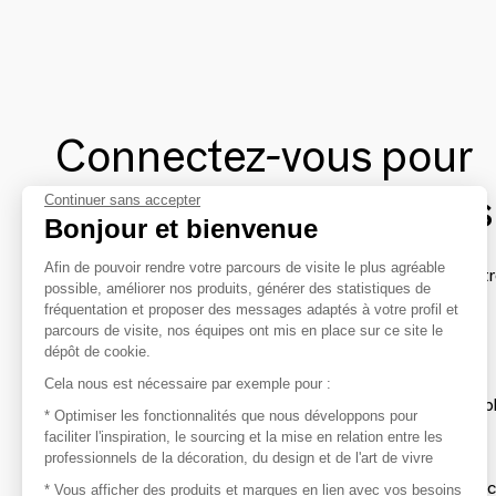
Connectez-vous pour
contacter les marques
Continuer sans accepter
Bonjour et bienvenue
Afin de pouvoir rendre votre parcours de visite le plus agréable
Afin de profiter au mieux de l'expérience MOM et de rentr
possible, améliorer nos produits, générer des statistiques de
avec vos marques préférées, créez-vous un compte.
fréquentation et proposer des messages adaptés à votre profil et
parcours de visite, nos équipes ont mis en place sur ce site le
dépôt de cookie.
Découvrir
Cela nous est nécessaire par exemple pour :
Les produits de milliers de fournisseurs à exp
* Optimiser les fonctionnalités que nous développons pour
faciliter l'inspiration, le sourcing et la mise en relation entre les
professionnels de la décoration, du design et de l'art de vivre
S'inspirer
Inspiration et sélections de produits tendan
* Vous afficher des produits et marques en lien avec vos besoins