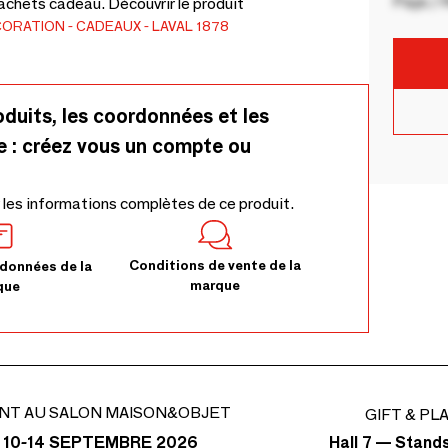
Pays / 
achets cadeau. Découvrir le produit
CORATION
CADEAUX
LAVAL 1878
oduits, les coordonnées et les
e : créez vous un compte ou
 les informations complètes de ce produit.
Conditions de vente de la
données de la
marque
que
NT AU SALON MAISON&OBJET
GIFT & PL
Hall 7 — Stand
 10-14 SEPTEMBRE 2026