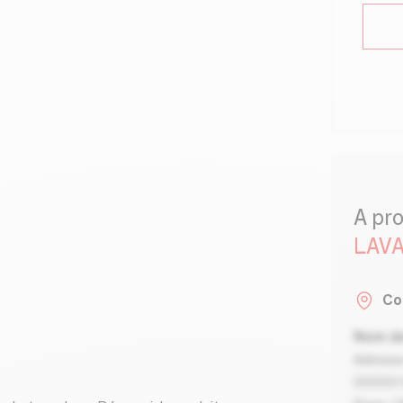
A pr
LAVA
Co
Nom de
Adresse
00000 V