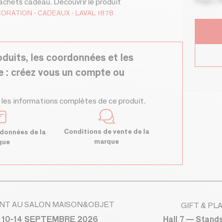
Pays / 
achets cadeau. Découvrir le produit
CORATION
CADEAUX
LAVAL 1878
oduits, les coordonnées et les
e : créez vous un compte ou
 les informations complètes de ce produit.
Conditions de vente de la
données de la
marque
que
NT AU SALON MAISON&OBJET
GIFT & PL
Hall 7 — Stand
 10-14 SEPTEMBRE 2026