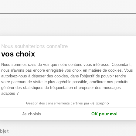
ment
pages.lead
Nous souhaiterions connaître
vos choix
Plateforme de Gestion du Consentemen
Nous sommes ravis de voir que notre contenu vous intéresse. Cependant,
nous n'avons pas encore enregistré vos choix en matière de cookies. Vous
Axeptio consent
autorisez-nous à déposer des cookies, dans l'objectif de pouvoir rendre
votre parcours de visite le plus agréable possible, améliorer nos produits,
générer des statistiques de fréquentation et proposer des messages
adaptés ?
Gestion des consentements certifiés par
Je choisis
OK pour moi
AVAL 1878
bjet