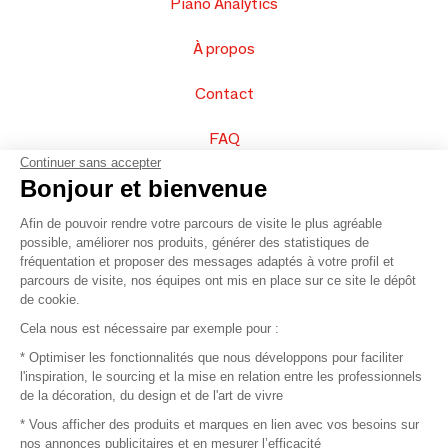
Piano Analytics
À propos
Contact
FAQ
Continuer sans accepter
Vendez vos produits
Bonjour et bienvenue
Afin de pouvoir rendre votre parcours de visite le plus agréable
Plan du site
possible, améliorer nos produits, générer des statistiques de
fréquentation et proposer des messages adaptés à votre profil et
parcours de visite, nos équipes ont mis en place sur ce site le dépôt
de cookie.
© 2016 –
Organisation SAFI
Cela nous est nécessaire par exemple pour :
* Optimiser les fonctionnalités que nous développons pour faciliter
Recrutement
l'inspiration, le sourcing et la mise en relation entre les professionnels
de la décoration, du design et de l'art de vivre
Presse
* Vous afficher des produits et marques en lien avec vos besoins sur
nos annonces publicitaires et en mesurer l’efficacité