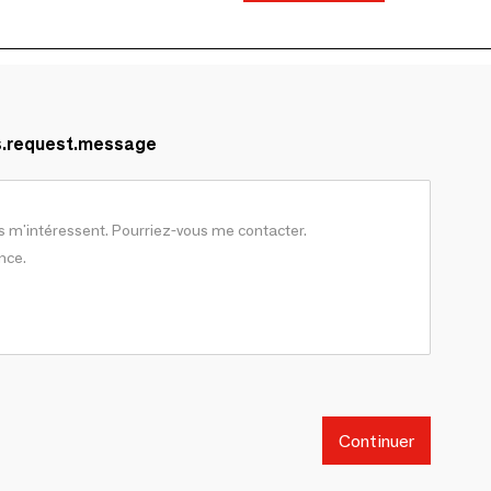
s.request.message
Continuer