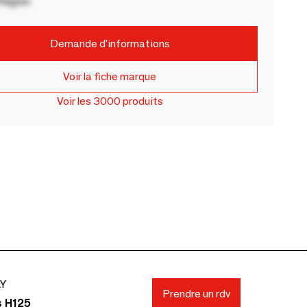
Région
Demande d'informations
Voir la fiche marque
Voir les 3000 produits
AY
Prendre un rdv
s H125