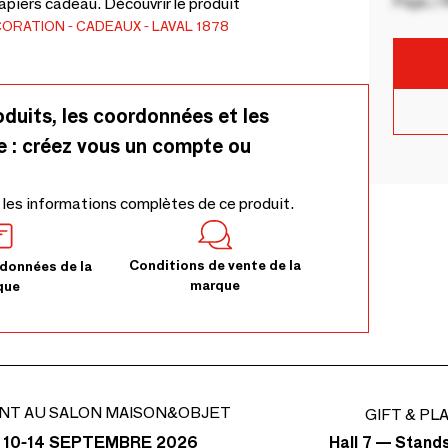
Pays / 
apiers cadeau. Découvrir le produit
CORATION
CADEAUX
LAVAL 1878
oduits, les coordonnées et les
e : créez vous un compte ou
 les informations complètes de ce produit.
Conditions de vente de la
données de la
marque
que
NT AU SALON MAISON&OBJET
GIFT & PL
Hall 7 — Stand
 10-14 SEPTEMBRE 2026