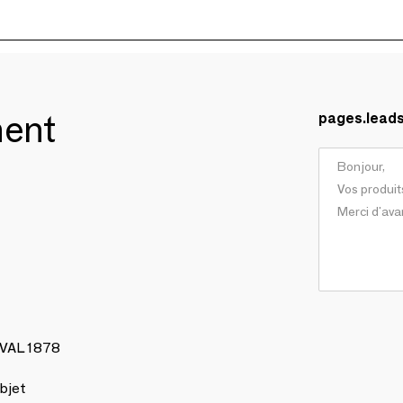
ment
pages.lead
AVAL 1878
bjet