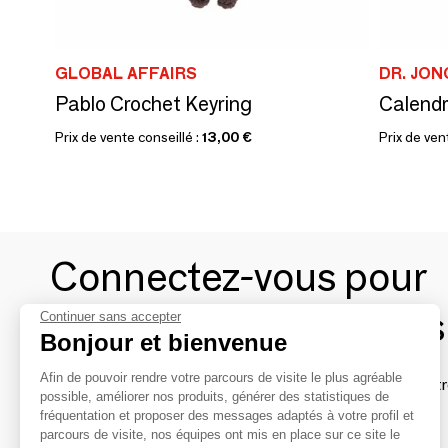
GLOBAL AFFAIRS
DR. JON
Pablo Crochet Keyring
Calendr
Prix de vente conseillé :
13,00 €
Prix de ven
Connectez-vous pour
contacter les marques
Continuer sans accepter
Bonjour et bienvenue
Afin de pouvoir rendre votre parcours de visite le plus agréable
Afin de profiter au mieux de l'expérience MOM et de rentr
possible, améliorer nos produits, générer des statistiques de
avec vos marques préférées, créez-vous un compte.
fréquentation et proposer des messages adaptés à votre profil et
parcours de visite, nos équipes ont mis en place sur ce site le