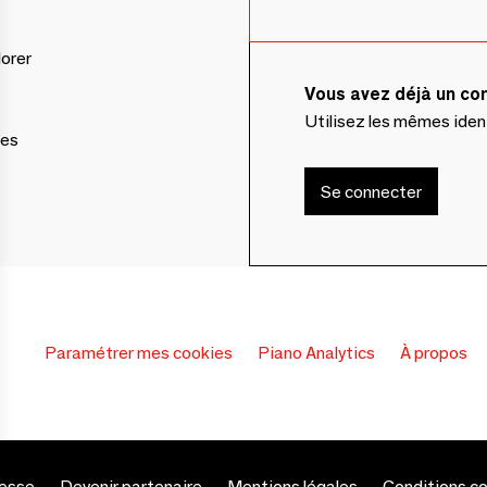
lorer
Vous avez déjà un c
Utilisez les mêmes ide
ces
Se connecter
Paramétrer mes cookies
Piano Analytics
À propos
esse
Devenir partenaire
Mentions légales
Conditions c
s Options