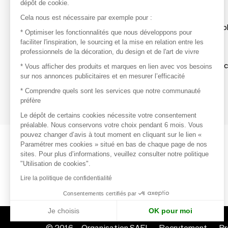
dépôt de cookie.
Découvrir
Cela nous est nécessaire par exemple pour :
Les produits de milliers de fournisseurs à exp
* Optimiser les fonctionnalités que nous développons pour
faciliter l'inspiration, le sourcing et la mise en relation entre les
professionnels de la décoration, du design et de l'art de vivre
S'inspirer
Inspiration et sélections de produits tendan
* Vous afficher des produits et marques en lien avec vos besoins
sur nos annonces publicitaires et en mesurer l’efficacité
Contacter
* Comprendre quels sont les services que notre communauté
préfère
Prises de contact rapides et simplifiées
Le dépôt de certains cookies nécessite votre consentement
préalable. Nous conservons votre choix pendant 6 mois. Vous
pouvez changer d’avis à tout moment en cliquant sur le lien «
Paramétrer mes cookies » situé en bas de chaque page de nos
sites. Pour plus d’informations, veuillez consulter notre politique
"Utilisation de cookies".
Lire la politique de confidentialité
Consentements certifiés par
Je choisis
OK pour moi
© 2016 –
Organisation SAFI
Recrutement
Pr
Axeptio consent
Plateforme de Gestion du Consentement : Personnalisez vo