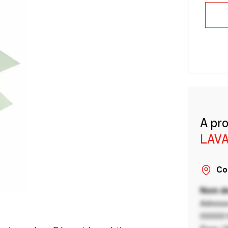
A pr
LAVA
Co
Nom de
Adresse
00000 V