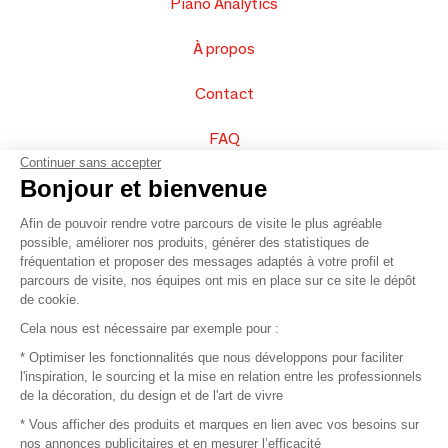
Piano Analytics
À propos
Contact
FAQ
Continuer sans accepter
Vendez vos produits
Bonjour et bienvenue
Afin de pouvoir rendre votre parcours de visite le plus agréable
Plan du site
possible, améliorer nos produits, générer des statistiques de
fréquentation et proposer des messages adaptés à votre profil et
parcours de visite, nos équipes ont mis en place sur ce site le dépôt
de cookie.
© 2016 –
Organisation SAFI
Cela nous est nécessaire par exemple pour :
* Optimiser les fonctionnalités que nous développons pour faciliter
Recrutement
l'inspiration, le sourcing et la mise en relation entre les professionnels
de la décoration, du design et de l'art de vivre
Presse
* Vous afficher des produits et marques en lien avec vos besoins sur
nos annonces publicitaires et en mesurer l’efficacité