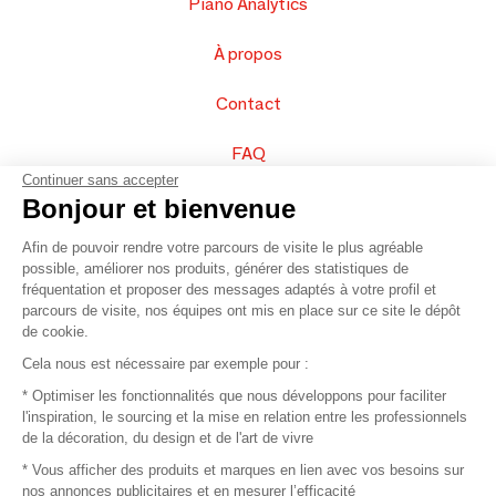
Piano Analytics
À propos
Contact
FAQ
Continuer sans accepter
Vendez vos produits
Bonjour et bienvenue
Afin de pouvoir rendre votre parcours de visite le plus agréable
Plan du site
possible, améliorer nos produits, générer des statistiques de
fréquentation et proposer des messages adaptés à votre profil et
parcours de visite, nos équipes ont mis en place sur ce site le dépôt
de cookie.
© 2016 –
Organisation SAFI
Cela nous est nécessaire par exemple pour :
* Optimiser les fonctionnalités que nous développons pour faciliter
Recrutement
l'inspiration, le sourcing et la mise en relation entre les professionnels
de la décoration, du design et de l'art de vivre
Presse
* Vous afficher des produits et marques en lien avec vos besoins sur
nos annonces publicitaires et en mesurer l’efficacité