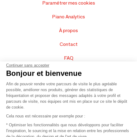
Paramétrer mes cookies
Piano Analytics
À propos
Contact
FAQ
Continuer sans accepter
Vendez vos produits
Bonjour et bienvenue
Afin de pouvoir rendre votre parcours de visite le plus agréable
Plan du site
possible, améliorer nos produits, générer des statistiques de
fréquentation et proposer des messages adaptés à votre profil et
parcours de visite, nos équipes ont mis en place sur ce site le dépôt
de cookie.
© 2016 –
Organisation SAFI
Cela nous est nécessaire par exemple pour :
* Optimiser les fonctionnalités que nous développons pour faciliter
Recrutement
l'inspiration, le sourcing et la mise en relation entre les professionnels
de la décoration, du design et de l'art de vivre