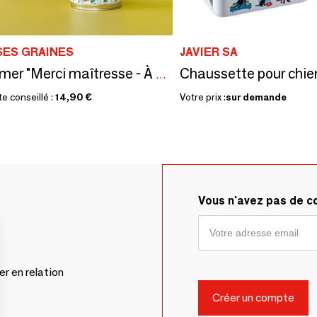
SES GRAINES
JAVIER SA
Chaussette pour chie
Kit à semer "Merci maîtresse - À colorier" Fabriqué en France
te conseillé :
14,90 €
Votre prix :
sur demande
Vous n'avez pas de 
er en relation