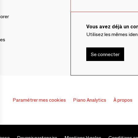
lorer
Vous avez déjà un c
Utilisez les mêmes ide
ces
Se connecter
Paramétrer mes cookies
Piano Analytics
À propos
esse
Devenir partenaire
Mentions légales
Conditions c
s Options