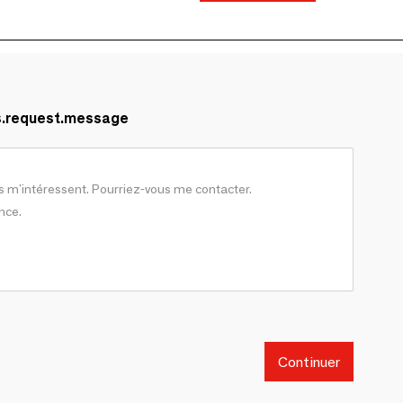
s.request.message
Continuer