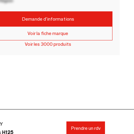
Région
Demande d'informations
Voir la fiche marque
Voir les 3000 produits
AY
Prendre un rdv
s H125