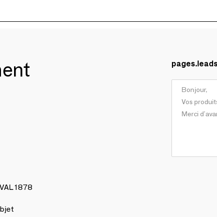
ment
pages.lead
AVAL 1878
bjet