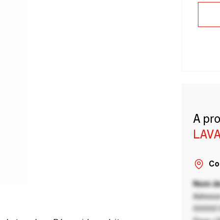
A pr
LAVA
Co
Nom de
Adresse
00000 V