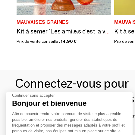
MAUVAISES GRAINES
MAUVAI
Kit à semer "Les ami.e.s c'est la vie"
Prix de vente conseillé :
14,90 €
Prix de ven
Connectez-vous pour
contacter les marques
Continuer sans accepter
Bonjour et bienvenue
Afin de pouvoir rendre votre parcours de visite le plus agréable
Afin de profiter au mieux de l'expérience MOM et de rentr
possible, améliorer nos produits, générer des statistiques de
avec vos marques préférées, créez-vous un compte.
fréquentation et proposer des messages adaptés à votre profil et
parcours de visite, nos équipes ont mis en place sur ce site le