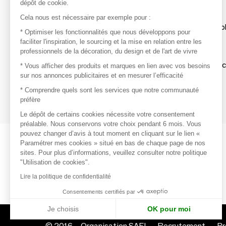
dépôt de cookie.
Découvrir
Cela nous est nécessaire par exemple pour :
Les produits de milliers de fournisseurs à exp
* Optimiser les fonctionnalités que nous développons pour
faciliter l'inspiration, le sourcing et la mise en relation entre les
professionnels de la décoration, du design et de l'art de vivre
S'inspirer
Inspiration et sélections de produits tendan
* Vous afficher des produits et marques en lien avec vos besoins
sur nos annonces publicitaires et en mesurer l’efficacité
Contacter
* Comprendre quels sont les services que notre communauté
préfère
Prises de contact rapides et simplifiées
Le dépôt de certains cookies nécessite votre consentement
préalable. Nous conservons votre choix pendant 6 mois. Vous
pouvez changer d’avis à tout moment en cliquant sur le lien «
Paramétrer mes cookies » situé en bas de chaque page de nos
sites. Pour plus d’informations, veuillez consulter notre politique
"Utilisation de cookies".
Lire la politique de confidentialité
Consentements certifiés par
Je choisis
OK pour moi
© 2016 –
Organisation SAFI
Recrutement
Pr
Axeptio consent
Plateforme de Gestion du Consentement : Personnalisez vo