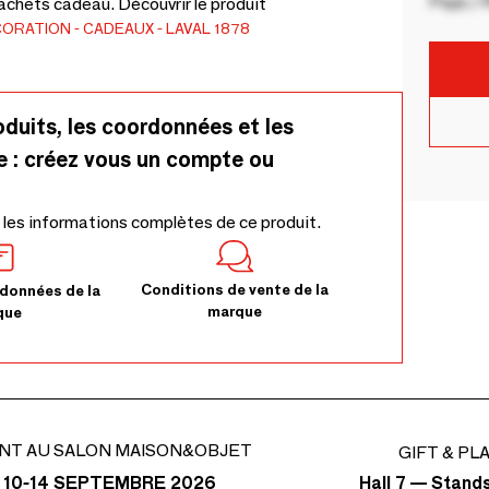
Pays / 
achets cadeau. Découvrir le produit
CORATION
CADEAUX
LAVAL 1878
oduits, les coordonnées et les
e : créez vous un compte ou
 les informations complètes de ce produit.
Conditions de vente de la
données de la
marque
que
NT AU SALON MAISON&OBJET
GIFT & PL
Hall 7 — Stand
 10-14 SEPTEMBRE 2026