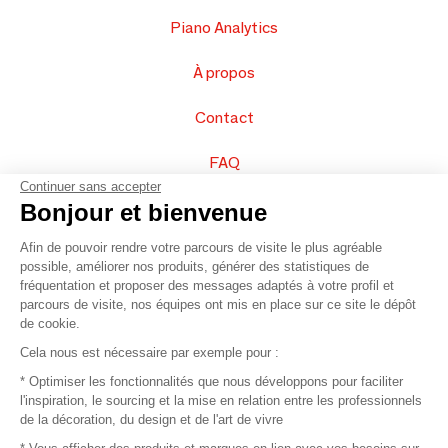
Piano Analytics
À propos
Contact
FAQ
Continuer sans accepter
Vendez vos produits
Bonjour et bienvenue
Afin de pouvoir rendre votre parcours de visite le plus agréable
Plan du site
possible, améliorer nos produits, générer des statistiques de
fréquentation et proposer des messages adaptés à votre profil et
parcours de visite, nos équipes ont mis en place sur ce site le dépôt
de cookie.
© 2016 –
Organisation SAFI
Cela nous est nécessaire par exemple pour :
* Optimiser les fonctionnalités que nous développons pour faciliter
Recrutement
l'inspiration, le sourcing et la mise en relation entre les professionnels
de la décoration, du design et de l'art de vivre
Presse