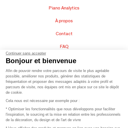
Piano Analytics
À propos
Contact
FAQ
Continuer sans accepter
Vendez vos produits
Bonjour et bienvenue
Afin de pouvoir rendre votre parcours de visite le plus agréable
Plan du site
possible, améliorer nos produits, générer des statistiques de
fréquentation et proposer des messages adaptés à votre profil et
parcours de visite, nos équipes ont mis en place sur ce site le dépôt
de cookie.
© 2016 –
Organisation SAFI
Cela nous est nécessaire par exemple pour :
* Optimiser les fonctionnalités que nous développons pour faciliter
Recrutement
l'inspiration, le sourcing et la mise en relation entre les professionnels
de la décoration, du design et de l'art de vivre
Presse