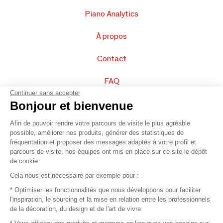
Piano Analytics
À propos
Contact
FAQ
Continuer sans accepter
Vendez vos produits
Bonjour et bienvenue
Afin de pouvoir rendre votre parcours de visite le plus agréable
Plan du site
possible, améliorer nos produits, générer des statistiques de
fréquentation et proposer des messages adaptés à votre profil et
parcours de visite, nos équipes ont mis en place sur ce site le dépôt
de cookie.
© 2016 –
Organisation SAFI
Cela nous est nécessaire par exemple pour :
* Optimiser les fonctionnalités que nous développons pour faciliter
Recrutement
l'inspiration, le sourcing et la mise en relation entre les professionnels
de la décoration, du design et de l'art de vivre
Presse