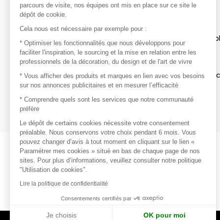
parcours de visite, nos équipes ont mis en place sur ce site le
dépôt de cookie.
Découvrir
Cela nous est nécessaire par exemple pour :
Les produits de milliers de fournisseurs à exp
* Optimiser les fonctionnalités que nous développons pour
faciliter l'inspiration, le sourcing et la mise en relation entre les
professionnels de la décoration, du design et de l'art de vivre
S'inspirer
Inspiration et sélections de produits tendan
* Vous afficher des produits et marques en lien avec vos besoins
sur nos annonces publicitaires et en mesurer l’efficacité
Contacter
* Comprendre quels sont les services que notre communauté
préfère
Prises de contact rapides et simplifiées
Le dépôt de certains cookies nécessite votre consentement
préalable. Nous conservons votre choix pendant 6 mois. Vous
pouvez changer d’avis à tout moment en cliquant sur le lien «
Paramétrer mes cookies » situé en bas de chaque page de nos
sites. Pour plus d’informations, veuillez consulter notre politique
"Utilisation de cookies".
Lire la politique de confidentialité
Consentements certifiés par
Je choisis
OK pour moi