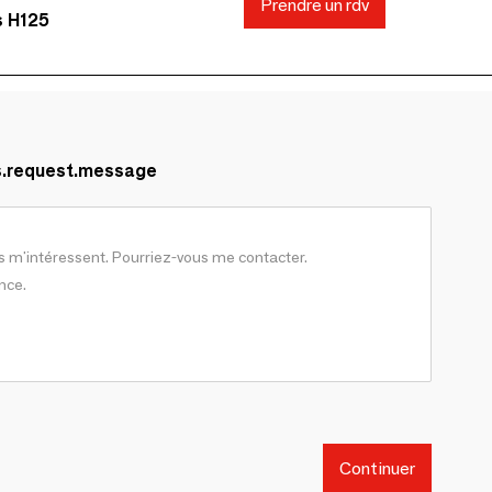
Prendre un rdv
s H125
s.request.message
Continuer