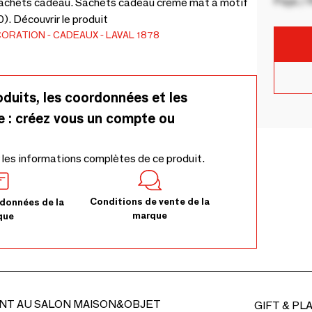
Pays / 
 sachets cadeau. Sachets cadeau crème mat à motif
). Découvrir le produit
CORATION
CADEAUX
LAVAL 1878
oduits, les coordonnées et les
e : créez vous un compte ou
 les informations complètes de ce produit.
Conditions de vente de la
données de la
marque
que
NT AU SALON MAISON&OBJET
GIFT & PL