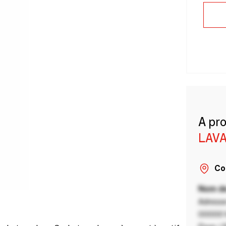
A pr
LAVA
Co
Nom de
Adresse
00000 V