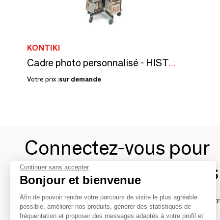
KONTIKI
Cadre photo personnalisé - HISTORY & HERALDRY
Votre prix :
sur demande
Connectez-vous pour
contacter les marques
Continuer sans accepter
Bonjour et bienvenue
Afin de pouvoir rendre votre parcours de visite le plus agréable
Afin de profiter au mieux de l'expérience MOM et de rentr
possible, améliorer nos produits, générer des statistiques de
avec vos marques préférées, créez-vous un compte.
fréquentation et proposer des messages adaptés à votre profil et