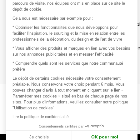
parcours de visite, nos équipes ont mis en place sur ce site le
dépôt de cookie.
Découvrir
Cela nous est nécessaire par exemple pour :
Les produits de milliers de fournisseurs à exp
* Optimiser les fonctionnalités que nous développons pour
faciliter l'inspiration, le sourcing et la mise en relation entre les
professionnels de la décoration, du design et de l'art de vivre
S'inspirer
Inspiration et sélections de produits tendan
* Vous afficher des produits et marques en lien avec vos besoins
sur nos annonces publicitaires et en mesurer l’efficacité
Contacter
* Comprendre quels sont les services que notre communauté
préfère
Prises de contact rapides et simplifiées
Le dépôt de certains cookies nécessite votre consentement
préalable. Nous conservons votre choix pendant 6 mois. Vous
pouvez changer d’avis à tout moment en cliquant sur le lien «
Paramétrer mes cookies » situé en bas de chaque page de nos
sites. Pour plus d’informations, veuillez consulter notre politique
"Utilisation de cookies".
Lire la politique de confidentialité
Consentements certifiés par
Je choisis
OK pour moi