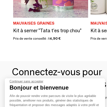
MAUVAISES GRAINES
MAUVAI
Kit à semer "Tata t'es trop chou"
Kit à s
Prix de vente conseillé :
14,90 €
Prix de ven
Connectez-vous pour
contacter les marques
Continuer sans accepter
Bonjour et bienvenue
Afin de pouvoir rendre votre parcours de visite le plus agréable
Afin de profiter au mieux de l'expérience MOM et de rentr
possible, améliorer nos produits, générer des statistiques de
avec vos marques préférées, créez-vous un compte.
fréquentation et proposer des messages adaptés à votre profil et