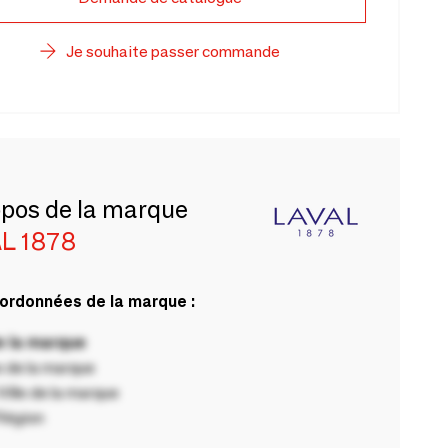
Je souhaite passer commande
opos de la marque
L 1878
ordonnées de la marque :
 la marque
 de la marque
ille de la marque
Région