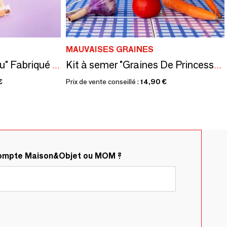
MAUVAISES GRAINES
Kit à semer "Mr Foufou" Fabriqué en France
Kit à semer "Graines De Princesse" Fabriqué en France
€
Prix de vente conseillé :
14,90 €
compte Maison&Objet ou MOM ?