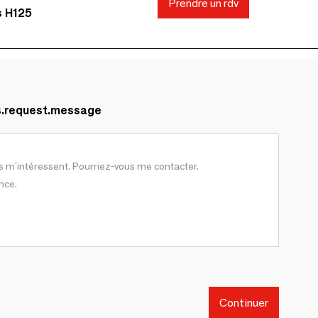
Prendre un rdv
s H125
s.request.message
Continuer