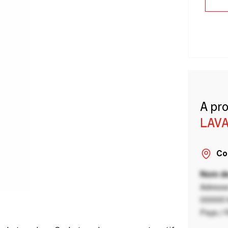
A pr
LAVA
Co
Nom de
Adresse
00000 V
Pays / 