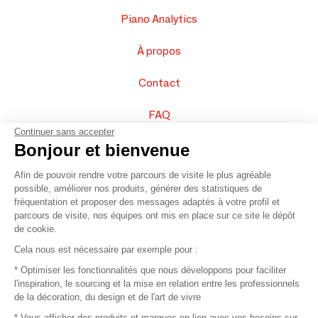
Piano Analytics
À propos
Contact
FAQ
Continuer sans accepter
Vendez vos produits
Bonjour et bienvenue
Afin de pouvoir rendre votre parcours de visite le plus agréable
Plan du site
possible, améliorer nos produits, générer des statistiques de
fréquentation et proposer des messages adaptés à votre profil et
parcours de visite, nos équipes ont mis en place sur ce site le dépôt
de cookie.
© 2016 –
Organisation SAFI
Cela nous est nécessaire par exemple pour :
* Optimiser les fonctionnalités que nous développons pour faciliter
Recrutement
l'inspiration, le sourcing et la mise en relation entre les professionnels
de la décoration, du design et de l'art de vivre
Presse
* Vous afficher des produits et marques en lien avec vos besoins sur