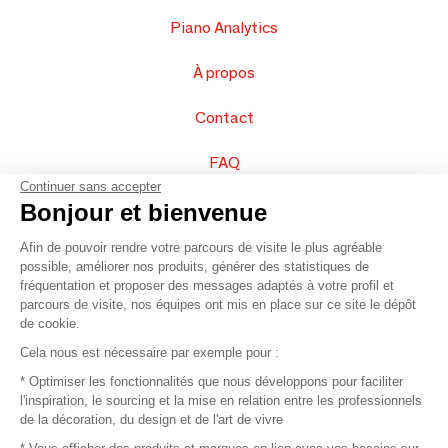
Piano Analytics
À propos
Contact
FAQ
Continuer sans accepter
Vendez vos produits
Bonjour et bienvenue
Afin de pouvoir rendre votre parcours de visite le plus agréable
Plan du site
possible, améliorer nos produits, générer des statistiques de
fréquentation et proposer des messages adaptés à votre profil et
parcours de visite, nos équipes ont mis en place sur ce site le dépôt
de cookie.
© 2016 –
Organisation SAFI
Cela nous est nécessaire par exemple pour :
* Optimiser les fonctionnalités que nous développons pour faciliter
Recrutement
l'inspiration, le sourcing et la mise en relation entre les professionnels
de la décoration, du design et de l'art de vivre
Presse