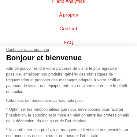
Piano Analytics
À propos
Contact
FAQ
Continuer sans accepter
Vendez vos produits
Bonjour et bienvenue
Afin de pouvoir rendre votre parcours de visite le plus agréable
Plan du site
possible, améliorer nos produits, générer des statistiques de
fréquentation et proposer des messages adaptés à votre profil et
parcours de visite, nos équipes ont mis en place sur ce site le dépôt
de cookie.
© 2016 –
Organisation SAFI
Cela nous est nécessaire par exemple pour :
* Optimiser les fonctionnalités que nous développons pour faciliter
Recrutement
l'inspiration, le sourcing et la mise en relation entre les professionnels
de la décoration, du design et de l'art de vivre
Presse
* Vous afficher des produits et marques en lien avec vos besoins sur
nos annonces publicitaires et en mesurer l’efficacité