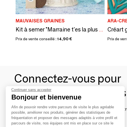
MAUVAISES GRAINES
ARA-CR
Créart g
Kit à semer "Marraine t'es la plus gentille"
Prix de vente conseillé :
14,90 €
Prix de ven
Connectez-vous pour
contacter les marques
Continuer sans accepter
Bonjour et bienvenue
Afin de pouvoir rendre votre parcours de visite le plus agréable
Afin de profiter au mieux de l'expérience MOM et de rentr
possible, améliorer nos produits, générer des statistiques de
avec vos marques préférées, créez-vous un compte.
fréquentation et proposer des messages adaptés à votre profil et
parcours de visite, nos équipes ont mis en place sur ce site le