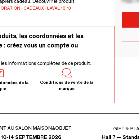
Pays / 
apiers cadeau. Découvrir le produit
CORATION
CADEAUX
LAVAL 1878
oduits, les coordonnées et les
e : créez vous un compte ou
 les informations complètes de ce produit.
Conditions de vente de la
données de la
marque
que
NT AU SALON MAISON&OBJET
GIFT & PL
Hall 7 — Stand
 10-14 SEPTEMBRE 2026