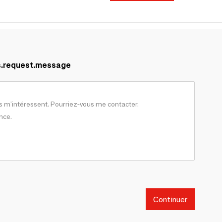
s.request.message
Continuer