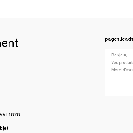
ment
pages.lead
AVAL 1878
bjet