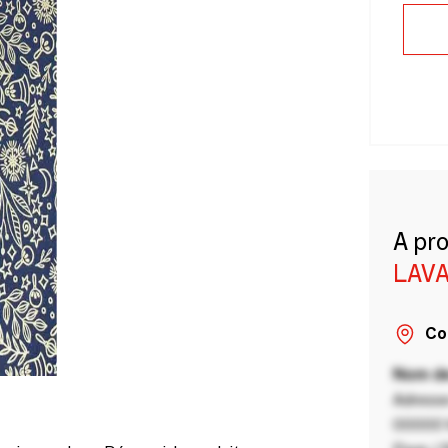
A pr
LAVA
Co
Nom de
Adresse
00000 V