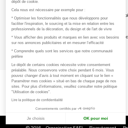
dépôt de cookie.
Découvrir
Cela nous est nécessaire par exemple pour :
Les produits de milliers de fournisseurs à exp
* Optimiser les fonctionnalités que nous développons pour
faciliter l'inspiration, le sourcing et la mise en relation entre les
professionnels de la décoration, du design et de l'art de vivre
S'inspirer
Inspiration et sélections de produits tendan
* Vous afficher des produits et marques en lien avec vos besoins
sur nos annonces publicitaires et en mesurer l’efficacité
Contacter
* Comprendre quels sont les services que notre communauté
préfère
Prises de contact rapides et simplifiées
Le dépôt de certains cookies nécessite votre consentement
préalable. Nous conservons votre choix pendant 6 mois. Vous
pouvez changer d’avis à tout moment en cliquant sur le lien «
Paramétrer mes cookies » situé en bas de chaque page de nos
sites. Pour plus d’informations, veuillez consulter notre politique
"Utilisation de cookies".
Lire la politique de confidentialité
Consentements certifiés par
Je choisis
OK pour moi
© 2016 –
Organisation SAFI
Recrutement
Pr
Axeptio consent
Plateforme de Gestion du Consentement : Personnalisez vo