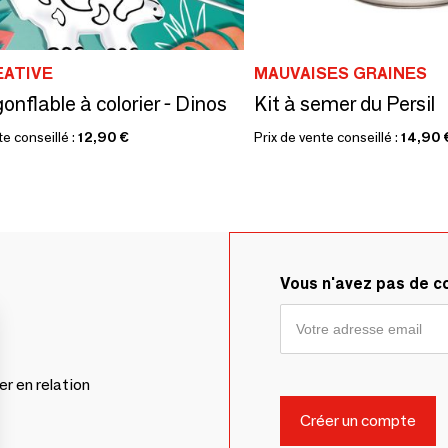
EATIVE
MAUVAISES GRAINES
onflable à colorier - Dinos
Kit à semer du Persil
te conseillé :
12,90 €
Prix de vente conseillé :
14,90 
Vous n'avez pas de 
er en relation