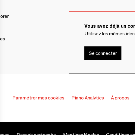
lorer
Vous avez déjà un c
Utilisez les mêmes ide
ces
Se connecter
Paramétrer mes cookies
Piano Analytics
À propos
esse
Devenir partenaire
Mentions légales
Conditions c
s Options