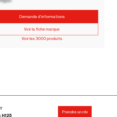
Région
Demande d'informations
Voir la fiche marque
Voir les 3000 produits
AY
Prendre un rdv
s H125