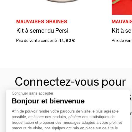
MAUVAISES GRAINES
MAUVAI
Kit à semer du Persil
Prix de vente conseillé :
14,90 €
Prix de ven
Connectez-vous pour
contacter les marques
Continuer sans accepter
Bonjour et bienvenue
Afin de pouvoir rendre votre parcours de visite le plus agréable
Afin de profiter au mieux de l'expérience MOM et de rentr
possible, améliorer nos produits, générer des statistiques de
avec vos marques préférées, créez-vous un compte.
fréquentation et proposer des messages adaptés à votre profil et
parcours de visite, nos équipes ont mis en place sur ce site le