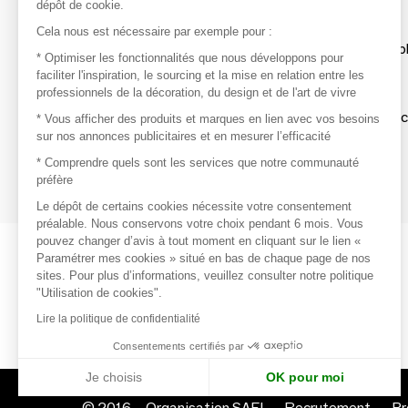
dépôt de cookie.
Découvrir
Cela nous est nécessaire par exemple pour :
Les produits de milliers de fournisseurs à exp
* Optimiser les fonctionnalités que nous développons pour
faciliter l'inspiration, le sourcing et la mise en relation entre les
professionnels de la décoration, du design et de l'art de vivre
S'inspirer
Inspiration et sélections de produits tendan
* Vous afficher des produits et marques en lien avec vos besoins
sur nos annonces publicitaires et en mesurer l’efficacité
Contacter
* Comprendre quels sont les services que notre communauté
préfère
Prises de contact rapides et simplifiées
Le dépôt de certains cookies nécessite votre consentement
préalable. Nous conservons votre choix pendant 6 mois. Vous
pouvez changer d’avis à tout moment en cliquant sur le lien «
Paramétrer mes cookies » situé en bas de chaque page de nos
sites. Pour plus d’informations, veuillez consulter notre politique
"Utilisation de cookies".
Lire la politique de confidentialité
Consentements certifiés par
Je choisis
OK pour moi
© 2016 –
Organisation SAFI
Recrutement
Pr
Axeptio consent
Plateforme de Gestion du Consentement : Personnalisez vo