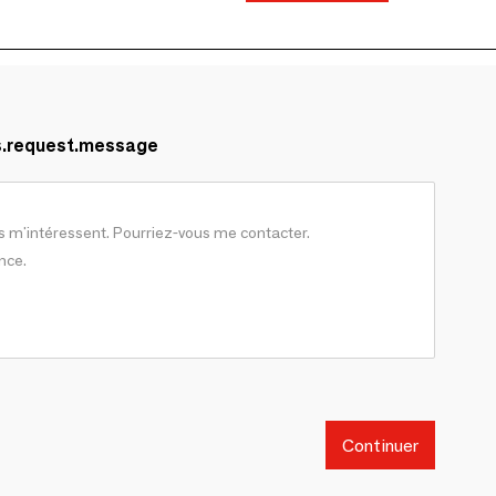
s.request.message
Continuer