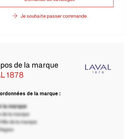
Je souhaite passer commande
opos de la marque
L 1878
ordonnées de la marque :
 la marque
 de la marque
ille de la marque
Région