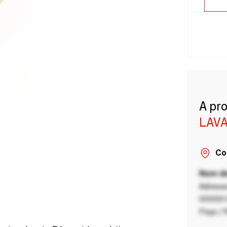
A pr
LAVA
Co
Nom de
Adresse
00000 V
Pays / 