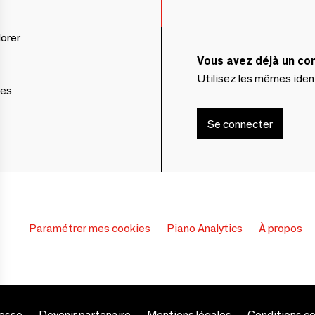
lorer
Vous avez déjà un c
Utilisez les mêmes ide
ces
Se connecter
Paramétrer mes cookies
Piano Analytics
À propos
esse
Devenir partenaire
Mentions légales
Conditions c
s Options