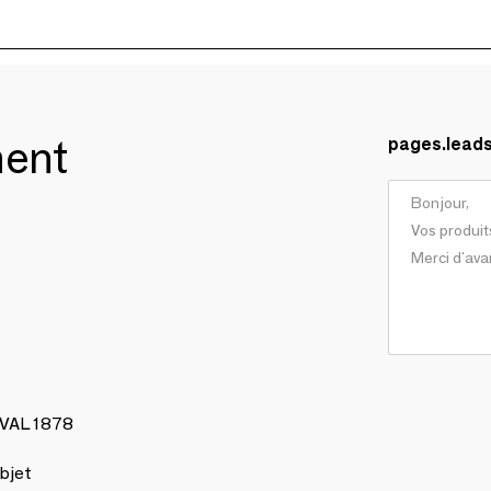
ment
pages.lead
AVAL 1878
bjet