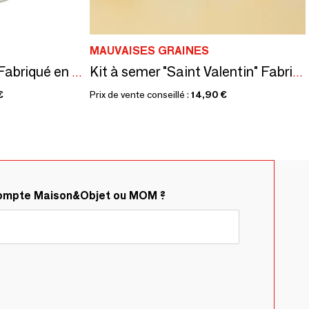
MAUVAISES GRAINES
Kit à semer "Colette" Fabriqué en France, en collab avec Arts Dans la Peau
Kit à semer "Saint Valentin" Fabriqué en France
€
Prix de vente conseillé :
14,90 €
compte Maison&Objet ou MOM ?